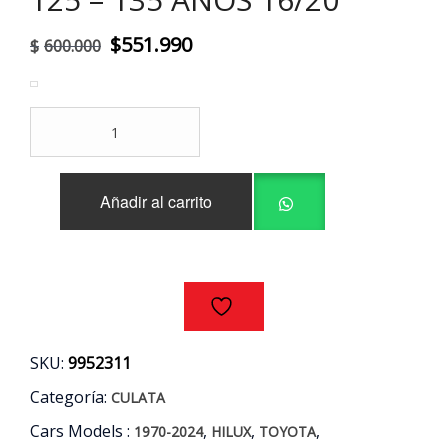
El
El
$
551.990
$
600.000
precio
precio
original
actual
CULATA
era:
es:
SOLA
TOYOTA
$600.000.
$551.990.
HILUX
Añadir al carrito
2.4
2GD-
FTV
GUN
125
-
135
AÑOS
SKU:
9952311
16/20
cantidad
Categoría:
CULATA
Cars Models :
,
,
,
1970-2024
HILUX
TOYOTA