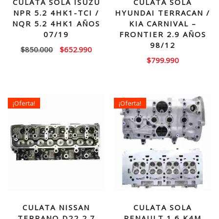
CULATA SOLA ISUZU
CULATA SOLA
NPR 5.2 4HK1-TCI /
HYUNDAI TERRACAN /
NQR 5.2 4HK1 AÑOS
KIA CARNIVAL –
07/19
FRONTIER 2.9 AÑOS
98/12
El
El
$
850.000
$
652.990
$
799.990
precio
precio
original
actual
era:
es:
$850.000.
$652.990.
¡Oferta!
¡Oferta!
CULATA NISSAN
CULATA SOLA
TERRANO D22 2.7
RENAULT 1.6 K4M