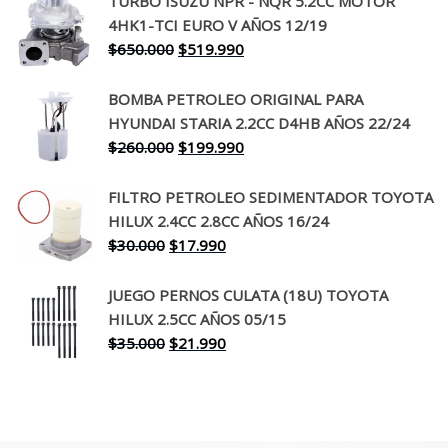
TURBO ISUZU NPR - NQR 5.2CC MOTOR
original
actual
4HK1-TCI EURO V AÑOS 12/19
era:
es:
El
El
$
650.000
$
519.990
$130.000.
$94.990.
precio
precio
original
actual
BOMBA PETROLEO ORIGINAL PARA
era:
es:
HYUNDAI STARIA 2.2CC D4HB AÑOS 22/24
$650.000.
$519.990.
El
El
$
260.000
$
199.990
precio
precio
original
actual
FILTRO PETROLEO SEDIMENTADOR TOYOTA
era:
es:
HILUX 2.4CC 2.8CC AÑOS 16/24
$260.000.
$199.990.
El
El
$
30.000
$
17.990
precio
precio
original
actual
JUEGO PERNOS CULATA (18U) TOYOTA
era:
es:
HILUX 2.5CC AÑOS 05/15
$30.000.
$17.990.
El
El
$
35.000
$
21.990
precio
precio
original
actual
era:
es:
$35.000.
$21.990.