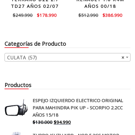
TD27 AÑOS 02/07
AÑOS 00/18
El
El
El
El
$
249.990
$
178.990
$
512.990
$
386.990
precio
precio
precio
precio
original
actual
original
actual
era:
es:
era:
es:
Categorías de Producto
$249.990.
$178.990.
$512.990.
$386.
CULATA (57)
×
Productos
ESPEJO IZQUIERDO ELECTRICO ORIGINAL
PARA MAHINDRA PIK UP - SCORPIO 2.2CC
AÑOS 15/18
El
El
$
130.000
$
94.990
precio
precio