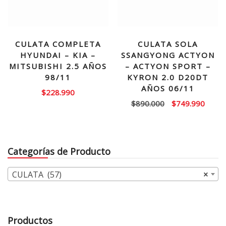
CULATA COMPLETA
CULATA SOLA
HYUNDAI – KIA –
SSANGYONG ACTYON
MITSUBISHI 2.5 AÑOS
– ACTYON SPORT –
98/11
KYRON 2.0 D20DT
AÑOS 06/11
$
228.990
El
El
$
890.000
$
749.990
precio
precio
original
actual
era:
es:
Categorías de Producto
$890.000.
$749.
CULATA (57)
×
Productos