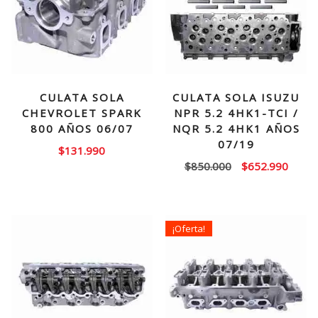
CULATA SOLA
CULATA SOLA ISUZU
CHEVROLET SPARK
NPR 5.2 4HK1-TCI /
800 AÑOS 06/07
NQR 5.2 4HK1 AÑOS
07/19
$
131.990
El
El
$
850.000
$
652.990
precio
precio
original
actual
era:
es:
¡Oferta!
$850.000.
$652.