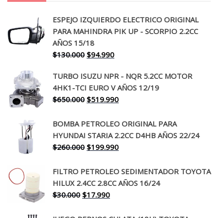
ESPEJO IZQUIERDO ELECTRICO ORIGINAL
PARA MAHINDRA PIK UP - SCORPIO 2.2CC
AÑOS 15/18
El
El
$
130.000
$
94.990
precio
precio
TURBO ISUZU NPR - NQR 5.2CC MOTOR
original
actual
4HK1-TCI EURO V AÑOS 12/19
era:
es:
El
El
$
650.000
$
519.990
$130.000.
$94.990.
precio
precio
original
actual
BOMBA PETROLEO ORIGINAL PARA
era:
es:
HYUNDAI STARIA 2.2CC D4HB AÑOS 22/24
$650.000.
$519.990.
El
El
$
260.000
$
199.990
precio
precio
original
actual
FILTRO PETROLEO SEDIMENTADOR TOYOTA
era:
es:
HILUX 2.4CC 2.8CC AÑOS 16/24
$260.000.
$199.990.
El
El
$
30.000
$
17.990
precio
precio
original
actual