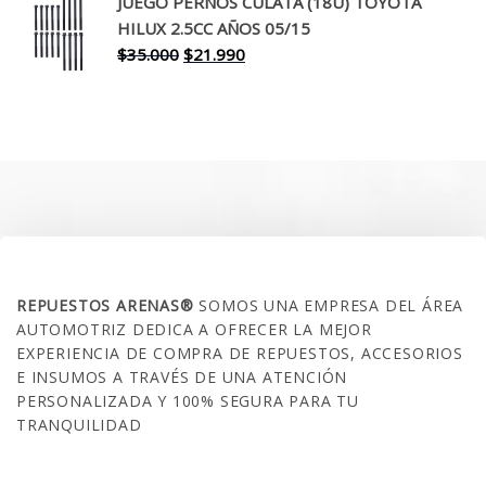
JUEGO PERNOS CULATA (18U) TOYOTA
era:
es:
HILUX 2.5CC AÑOS 05/15
$30.000.
$17.990.
El
El
$
35.000
$
21.990
precio
precio
original
actual
era:
es:
$35.000.
$21.990.
SOBRE NOSOTROS
REPUESTOS ARENAS®
SOMOS UNA EMPRESA DEL ÁREA
AUTOMOTRIZ DEDICA A OFRECER LA MEJOR
EXPERIENCIA DE COMPRA DE REPUESTOS, ACCESORIOS
E INSUMOS A TRAVÉS DE UNA ATENCIÓN
PERSONALIZADA Y 100% SEGURA PARA TU
TRANQUILIDAD