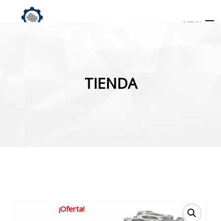
MENU
Búsqueda
de
TIENDA
productos
INICIO
TIENDA
MI CUENTA
¡Oferta!