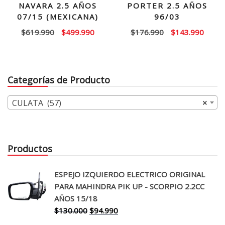
NAVARA 2.5 AÑOS
PORTER 2.5 AÑOS
07/15 (MEXICANA)
96/03
El
El
El
El
$
619.990
$
499.990
$
176.990
$
143.990
precio
precio
precio
precio
original
actual
original
actual
era:
es:
era:
es:
Categorías de Producto
$619.990.
$499.990.
$176.990.
$143.
CULATA (57)
×
Productos
ESPEJO IZQUIERDO ELECTRICO ORIGINAL
PARA MAHINDRA PIK UP - SCORPIO 2.2CC
AÑOS 15/18
El
El
$
130.000
$
94.990
precio
precio