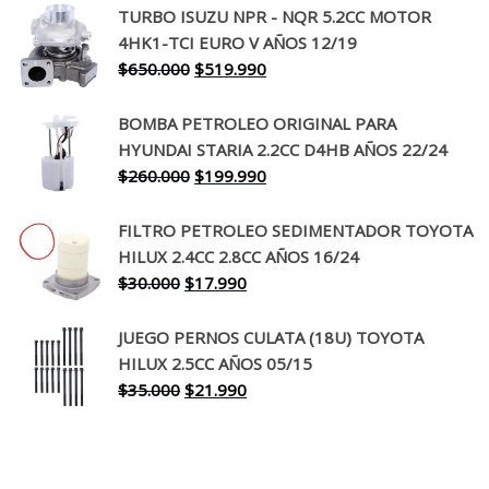
TURBO ISUZU NPR - NQR 5.2CC MOTOR
original
actual
4HK1-TCI EURO V AÑOS 12/19
era:
es:
El
El
$
650.000
$
519.990
$130.000.
$94.990.
precio
precio
original
actual
BOMBA PETROLEO ORIGINAL PARA
era:
es:
HYUNDAI STARIA 2.2CC D4HB AÑOS 22/24
$650.000.
$519.990.
El
El
$
260.000
$
199.990
precio
precio
original
actual
FILTRO PETROLEO SEDIMENTADOR TOYOTA
era:
es:
HILUX 2.4CC 2.8CC AÑOS 16/24
$260.000.
$199.990.
El
El
$
30.000
$
17.990
precio
precio
original
actual
JUEGO PERNOS CULATA (18U) TOYOTA
era:
es:
HILUX 2.5CC AÑOS 05/15
$30.000.
$17.990.
El
El
$
35.000
$
21.990
precio
precio
original
actual
era:
es: