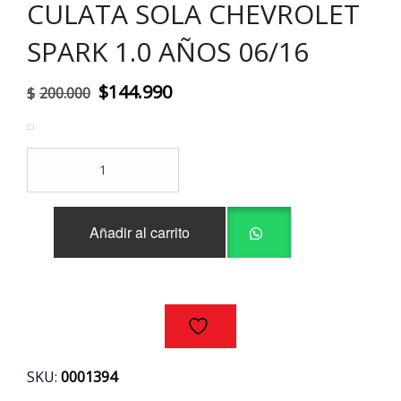
CULATA SOLA CHEVROLET
SPARK 1.0 AÑOS 06/16
El
El
$
144.990
$
200.000
precio
precio
original
actual
CULATA
era:
es:
SOLA
CHEVROLET
$200.000.
$144.990.
SPARK
Añadir al carrito
1.0
AÑOS
06/16
cantidad
SKU:
0001394