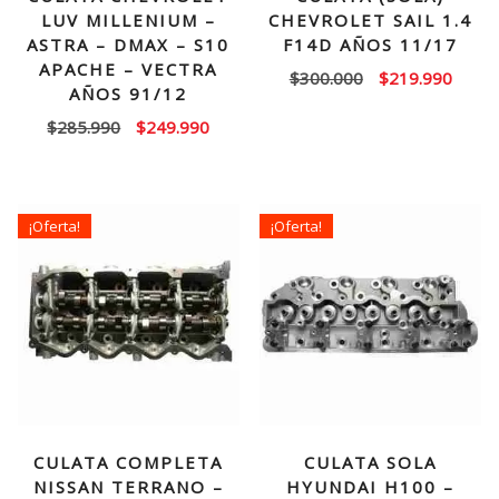
LUV MILLENIUM –
CHEVROLET SAIL 1.4
ASTRA – DMAX – S10
F14D AÑOS 11/17
APACHE – VECTRA
El
El
$
300.000
$
219.990
AÑOS 91/12
precio
precio
El
El
$
285.990
$
249.990
original
actual
precio
precio
era:
es:
original
actual
$300.000.
$219.
era:
es:
¡Oferta!
¡Oferta!
$285.990.
$249.990.
CULATA COMPLETA
CULATA SOLA
NISSAN TERRANO –
HYUNDAI H100 –