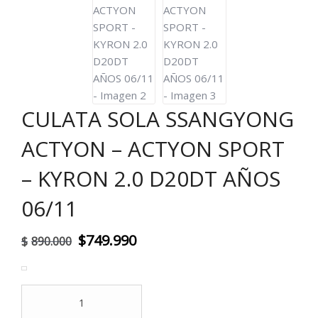
CULATA SOLA SSANGYONG
ACTYON – ACTYON SPORT
– KYRON 2.0 D20DT AÑOS
06/11
El
El
$
749.990
$
890.000
precio
precio
original
actual
CULATA
era:
es:
SOLA