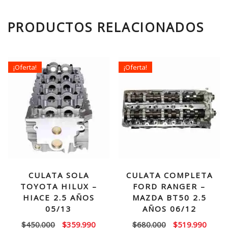
PRODUCTOS RELACIONADOS
¡Oferta!
¡Oferta!
CULATA SOLA
CULATA COMPLETA
TOYOTA HILUX –
FORD RANGER –
HIACE 2.5 AÑOS
MAZDA BT50 2.5
05/13
AÑOS 06/12
El
El
El
El
$
450.000
$
359.990
$
680.000
$
519.990