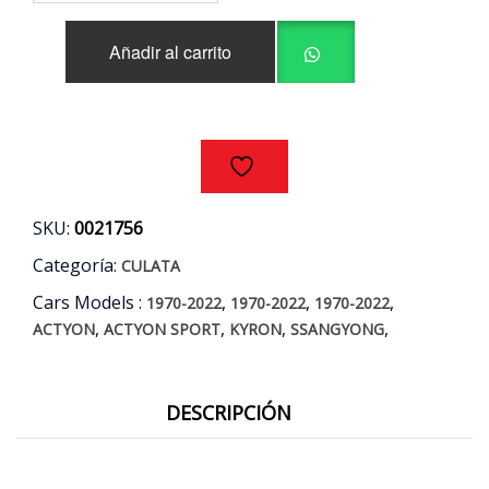
SSANGYONG
$890.000.
$749.990.
ACTYON
Añadir al carrito
-
ACTYON
SPORT
-
KYRON
2.0
D20DT
AÑOS
SKU:
0021756
06/11
cantidad
Categoría:
CULATA
Cars Models :
,
,
,
1970-2022
1970-2022
1970-2022
,
,
,
,
ACTYON
ACTYON SPORT
KYRON
SSANGYONG
DESCRIPCIÓN