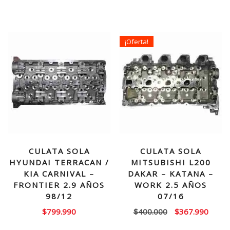
precio
precio
precio
precio
original
actual
original
actual
era:
es:
era:
es:
¡Oferta!
$450.000.
$359.990.
$680.000.
$519.
CULATA SOLA
CULATA SOLA
HYUNDAI TERRACAN /
MITSUBISHI L200
KIA CARNIVAL –
DAKAR – KATANA –
FRONTIER 2.9 AÑOS
WORK 2.5 AÑOS
98/12
07/16
El
El
$
799.990
$
400.000
$
367.990
precio
precio