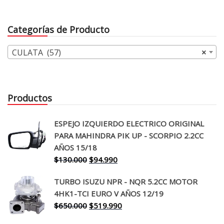
original
actual
era:
es:
Categorías de Producto
$400.000.
$367.
CULATA (57)
×
Productos
ESPEJO IZQUIERDO ELECTRICO ORIGINAL
PARA MAHINDRA PIK UP - SCORPIO 2.2CC
AÑOS 15/18
El
El
$
130.000
$
94.990
precio
precio
TURBO ISUZU NPR - NQR 5.2CC MOTOR
original
actual
4HK1-TCI EURO V AÑOS 12/19
era:
es:
El
El
$
650.000
$
519.990
$130.000.
$94.990.
precio
precio