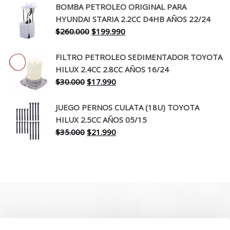
original
actual
BOMBA PETROLEO ORIGINAL PARA
era:
es:
HYUNDAI STARIA 2.2CC D4HB AÑOS 22/24
$650.000.
$519.990.
El
El
$
260.000
$
199.990
precio
precio
original
actual
FILTRO PETROLEO SEDIMENTADOR TOYOTA
era:
es:
HILUX 2.4CC 2.8CC AÑOS 16/24
$260.000.
$199.990.
El
El
$
30.000
$
17.990
precio
precio
original
actual
JUEGO PERNOS CULATA (18U) TOYOTA
era:
es:
HILUX 2.5CC AÑOS 05/15
$30.000.
$17.990.
El
El
$
35.000
$
21.990
precio
precio
original
actual
era:
es:
$35.000.
$21.990.
SOBRE NOSOTROS