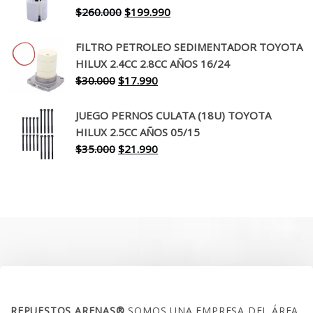
$650.000.
$519.990.
El
El
$
260.000
$
199.990
precio
precio
original
actual
FILTRO PETROLEO SEDIMENTADOR TOYOTA
era:
es:
HILUX 2.4CC 2.8CC AÑOS 16/24
$260.000.
$199.990.
El
El
$
30.000
$
17.990
precio
precio
original
actual
JUEGO PERNOS CULATA (18U) TOYOTA
era:
es:
HILUX 2.5CC AÑOS 05/15
$30.000.
$17.990.
El
El
$
35.000
$
21.990
precio
precio
original
actual
era:
es:
$35.000.
$21.990.
SOBRE NOSOTROS
REPUESTOS ARENAS®
SOMOS UNA EMPRESA DEL ÁREA