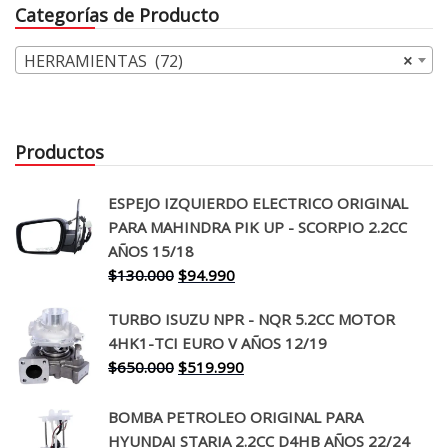
Categorías de Producto
HERRAMIENTAS (72)
×
Productos
ESPEJO IZQUIERDO ELECTRICO ORIGINAL
PARA MAHINDRA PIK UP - SCORPIO 2.2CC
AÑOS 15/18
El
El
$
130.000
$
94.990
precio
precio
TURBO ISUZU NPR - NQR 5.2CC MOTOR
original
actual
4HK1-TCI EURO V AÑOS 12/19
era:
es:
El
El
$
650.000
$
519.990
$130.000.
$94.990.
precio
precio
original
actual
BOMBA PETROLEO ORIGINAL PARA
era:
es:
HYUNDAI STARIA 2.2CC D4HB AÑOS 22/24