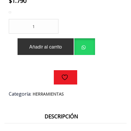
$
1.790
BROCA
ALPEN
WIDIA
LONG
Añadir al carrito
LIFE
CONCRETO
5MM
cantidad
Categoría:
HERRAMIENTAS
DESCRIPCIÓN