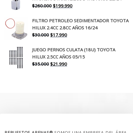
$650.000.
$519.990.
El
El
$
260.000
$
199.990
precio
precio
original
actual
FILTRO PETROLEO SEDIMENTADOR TOYOTA
era:
es:
HILUX 2.4CC 2.8CC AÑOS 16/24
$260.000.
$199.990.
El
El
$
30.000
$
17.990
precio
precio
original
actual
JUEGO PERNOS CULATA (18U) TOYOTA
era:
es:
HILUX 2.5CC AÑOS 05/15
$30.000.
$17.990.
El
El
$
35.000
$
21.990
precio
precio
original
actual
era:
es:
$35.000.
$21.990.
SOBRE NOSOTROS
REPUESTOS ARENAS®
SOMOS UNA EMPRESA DEL ÁREA