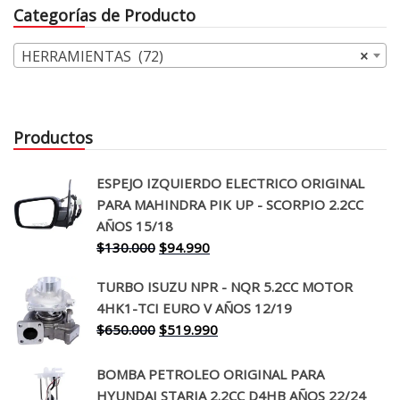
Categorías de Producto
HERRAMIENTAS (72)
×
Productos
ESPEJO IZQUIERDO ELECTRICO ORIGINAL
PARA MAHINDRA PIK UP - SCORPIO 2.2CC
AÑOS 15/18
El
El
$
130.000
$
94.990
precio
precio
TURBO ISUZU NPR - NQR 5.2CC MOTOR
original
actual
4HK1-TCI EURO V AÑOS 12/19
era:
es:
El
El
$
650.000
$
519.990
$130.000.
$94.990.
precio
precio
original
actual
BOMBA PETROLEO ORIGINAL PARA
era:
es:
HYUNDAI STARIA 2.2CC D4HB AÑOS 22/24