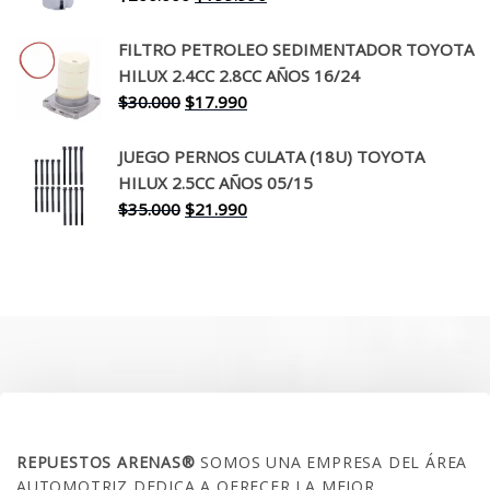
precio
precio
original
actual
FILTRO PETROLEO SEDIMENTADOR TOYOTA
era:
es:
HILUX 2.4CC 2.8CC AÑOS 16/24
$260.000.
$199.990.
El
El
$
30.000
$
17.990
precio
precio
original
actual
JUEGO PERNOS CULATA (18U) TOYOTA
era:
es:
HILUX 2.5CC AÑOS 05/15
$30.000.
$17.990.
El
El
$
35.000
$
21.990
precio
precio
original
actual
era:
es:
$35.000.
$21.990.
SOBRE NOSOTROS
REPUESTOS ARENAS®
SOMOS UNA EMPRESA DEL ÁREA
AUTOMOTRIZ DEDICA A OFRECER LA MEJOR