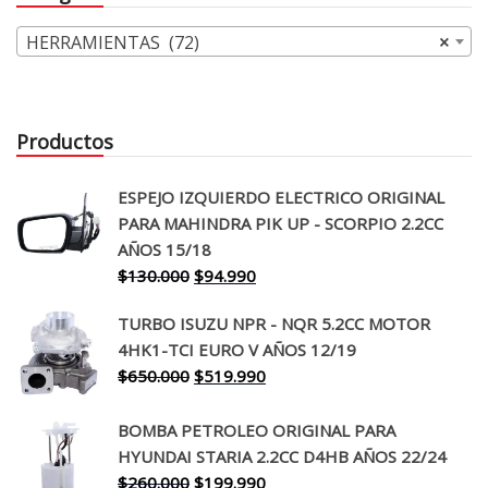
HERRAMIENTAS (72)
×
Productos
ESPEJO IZQUIERDO ELECTRICO ORIGINAL
PARA MAHINDRA PIK UP - SCORPIO 2.2CC
AÑOS 15/18
El
El
$
130.000
$
94.990
precio
precio
TURBO ISUZU NPR - NQR 5.2CC MOTOR
original
actual
4HK1-TCI EURO V AÑOS 12/19
era:
es:
El
El
$
650.000
$
519.990
$130.000.
$94.990.
precio
precio
original
actual
BOMBA PETROLEO ORIGINAL PARA
era:
es:
HYUNDAI STARIA 2.2CC D4HB AÑOS 22/24
$650.000.
$519.990.
El
El
$
260.000
$
199.990