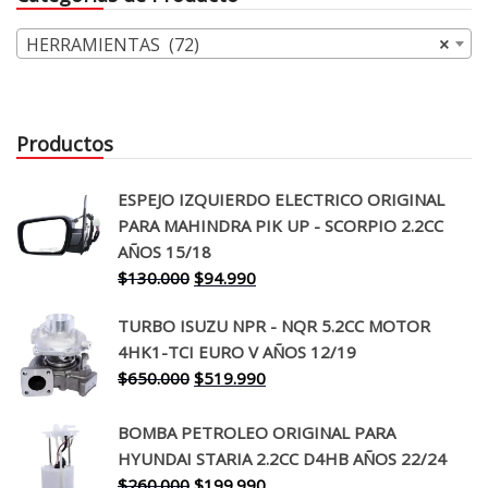
HERRAMIENTAS (72)
×
Productos
ESPEJO IZQUIERDO ELECTRICO ORIGINAL
PARA MAHINDRA PIK UP - SCORPIO 2.2CC
AÑOS 15/18
El
El
$
130.000
$
94.990
precio
precio
TURBO ISUZU NPR - NQR 5.2CC MOTOR
original
actual
4HK1-TCI EURO V AÑOS 12/19
era:
es:
El
El
$
650.000
$
519.990
$130.000.
$94.990.
precio
precio
original
actual
BOMBA PETROLEO ORIGINAL PARA
era:
es:
HYUNDAI STARIA 2.2CC D4HB AÑOS 22/24
$650.000.
$519.990.
El
El
$
260.000
$
199.990