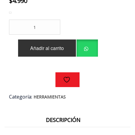
$
4.990
BROCA
ALPEN
WIDIA
LONG
Añadir al carrito
LIFE
CONCRETO
12MM
cantidad
Categoría:
HERRAMIENTAS
DESCRIPCIÓN