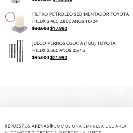
precio
precio
original
actual
FILTRO PETROLEO SEDIMENTADOR TOYOTA
era:
es:
HILUX 2.4CC 2.8CC AÑOS 16/24
$260.000.
$199.990.
El
El
$
30.000
$
17.990
precio
precio
original
actual
JUEGO PERNOS CULATA (18U) TOYOTA
era:
es:
HILUX 2.5CC AÑOS 05/15
$30.000.
$17.990.
El
El
$
35.000
$
21.990
precio
precio
original
actual
era:
es:
$35.000.
$21.990.
SOBRE NOSOTROS
REPUESTOS ARENAS®
SOMOS UNA EMPRESA DEL ÁREA
AUTOMOTRIZ DEDICA A OFRECER LA MEJOR