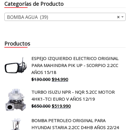
Categorías de Producto
BOMBA AGUA (39)
×
Productos
ESPEJO IZQUIERDO ELECTRICO ORIGINAL
PARA MAHINDRA PIK UP - SCORPIO 2.2CC
AÑOS 15/18
El
El
$
130.000
$
94.990
precio
precio
TURBO ISUZU NPR - NQR 5.2CC MOTOR
original
actual
4HK1-TCI EURO V AÑOS 12/19
era:
es:
El
El
$
650.000
$
519.990
$130.000.
$94.990.
precio
precio
original
actual
BOMBA PETROLEO ORIGINAL PARA
era:
es:
HYUNDAI STARIA 2.2CC D4HB AÑOS 22/24