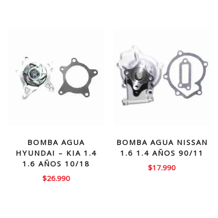
original
actual
era:
es:
$45.000.
$31.99
BOMBA AGUA
BOMBA AGUA NISSAN
HYUNDAI – KIA 1.4
1.6 1.4 AÑOS 90/11
1.6 AÑOS 10/18
$
17.990
$
26.990