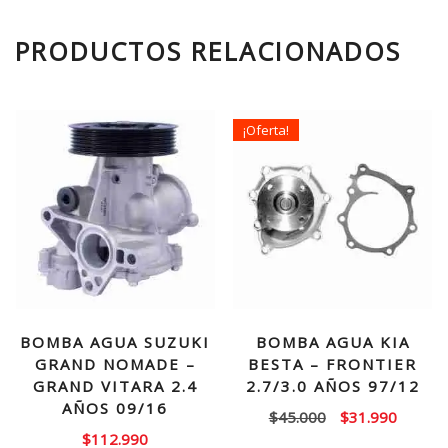
PRODUCTOS RELACIONADOS
¡Oferta!
BOMBA AGUA SUZUKI
BOMBA AGUA KIA
GRAND NOMADE –
BESTA – FRONTIER
GRAND VITARA 2.4
2.7/3.0 AÑOS 97/12
AÑOS 09/16
El
El
$
45.000
$
31.990
$
112.990
precio
precio