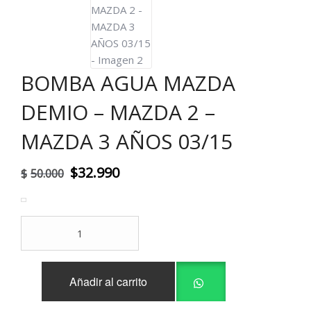
BOMBA AGUA MAZDA
DEMIO – MAZDA 2 –
MAZDA 3 AÑOS 03/15
El
El
$
32.990
$
50.000
precio
precio
original
actual
BOMBA
era:
es:
AGUA
MAZDA
$50.000.
$32.990.
DEMIO
Añadir al carrito
-
MAZDA
2