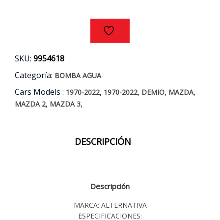
-
MAZDA
3
AÑOS
03/15
SKU:
9954618
cantidad
Categoría:
BOMBA AGUA
Cars Models :
,
,
,
,
1970-2022
1970-2022
DEMIO
MAZDA
,
,
MAZDA 2
MAZDA 3
DESCRIPCIÓN
Descripción
MARCA: ALTERNATIVA
ESPECIFICACIONES: