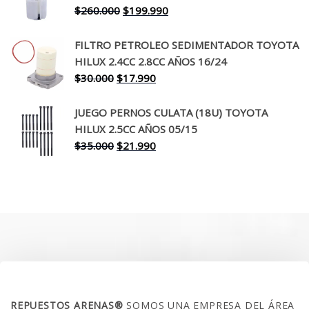
$650.000.
$519.990.
El
El
$
260.000
$
199.990
precio
precio
original
actual
FILTRO PETROLEO SEDIMENTADOR TOYOTA
era:
es:
HILUX 2.4CC 2.8CC AÑOS 16/24
$260.000.
$199.990.
El
El
$
30.000
$
17.990
precio
precio
original
actual
JUEGO PERNOS CULATA (18U) TOYOTA
era:
es:
HILUX 2.5CC AÑOS 05/15
$30.000.
$17.990.
El
El
$
35.000
$
21.990
precio
precio
original
actual
era:
es:
$35.000.
$21.990.
SOBRE NOSOTROS
REPUESTOS ARENAS®
SOMOS UNA EMPRESA DEL ÁREA