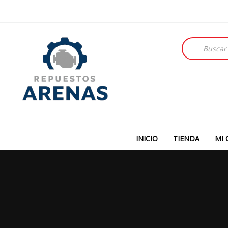
Búsqueda
de
productos
INICIO
TIENDA
MI 