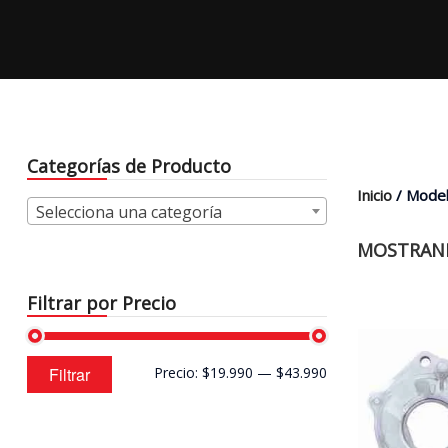
Categorías de Producto
Inicio
/ Model
Selecciona una categoría
MOSTRAND
Filtrar por Precio
Precio
Precio
Filtrar
Precio:
$19.990
—
$43.990
mínimo
máximo