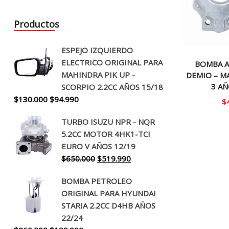
Productos
ESPEJO IZQUIERDO
ELECTRICO ORIGINAL PARA
BOMBA A
MAHINDRA PIK UP -
DEMIO – M
3 AÑ
SCORPIO 2.2CC AÑOS 15/18
El
El
$
130.000
$
94.990
$
precio
precio
TURBO ISUZU NPR - NQR
original
actual
5.2CC MOTOR 4HK1-TCI
era:
es:
EURO V AÑOS 12/19
$130.000.
$94.990.
El
El
$
650.000
$
519.990
precio
precio
BOMBA PETROLEO
original
actual
ORIGINAL PARA HYUNDAI
era:
es:
STARIA 2.2CC D4HB AÑOS
$650.000.
$519.990.
22/24