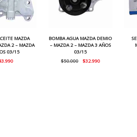
CEITE MAZDA
BOMBA AGUA MAZDA DEMIO
SE
AZDA 2 – MAZDA
– MAZDA 2 – MAZDA 3 AÑOS
OS 03/15
03/15
El
El
43.990
$
50.000
$
32.990
precio
precio
original
actual
era:
es:
$50.000.
$32.990.