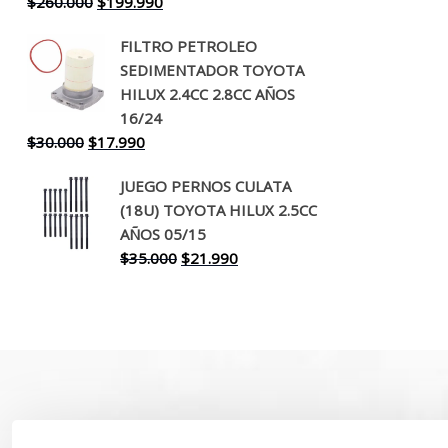
El
El
$
260.000
$
199.990
precio
precio
FILTRO PETROLEO
original
actual
SEDIMENTADOR TOYOTA
era:
es:
HILUX 2.4CC 2.8CC AÑOS
$260.000.
$199.990.
16/24
El
El
$
30.000
$
17.990
precio
precio
JUEGO PERNOS CULATA
original
actual
(18U) TOYOTA HILUX 2.5CC
era:
es:
AÑOS 05/15
$30.000.
$17.990.
El
El
$
35.000
$
21.990
precio
precio
original
actual
era:
es:
$35.000.
$21.990.