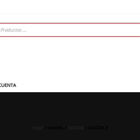
CUENTA
Inicio
/ Models /
MAZDA
/ MAZDA 3