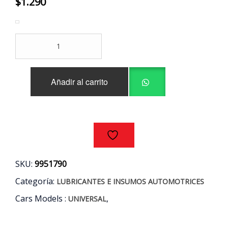
$
1.290
AMPOLLETA
HALOGENA
MODELO
H3
Añadir al carrito
(12V
-
55W)
cantidad
SKU:
9951790
Categoría:
LUBRICANTES E INSUMOS AUTOMOTRICES
Cars Models :
,
UNIVERSAL