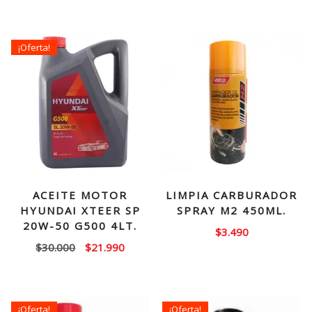
¡Oferta!
ACEITE MOTOR
LIMPIA CARBURADOR
HYUNDAI XTEER SP
SPRAY M2 450ML.
20W-50 G500 4LT.
$
3.490
El
El
$
30.000
$
21.990
precio
precio
original
actual
era:
es:
¡Oferta!
¡Oferta!