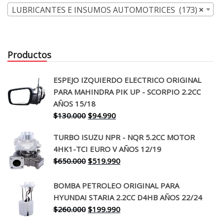
LUBRICANTES E INSUMOS AUTOMOTRICES (173)
×
Productos
ESPEJO IZQUIERDO ELECTRICO ORIGINAL
PARA MAHINDRA PIK UP - SCORPIO 2.2CC
AÑOS 15/18
El
El
$
130.000
$
94.990
precio
precio
TURBO ISUZU NPR - NQR 5.2CC MOTOR
original
actual
4HK1-TCI EURO V AÑOS 12/19
era:
es:
El
El
$
650.000
$
519.990
$130.000.
$94.990.
precio
precio
original
actual
BOMBA PETROLEO ORIGINAL PARA
era:
es:
HYUNDAI STARIA 2.2CC D4HB AÑOS 22/24
$650.000.
$519.990.
El
El
$
260.000
$
199.990
precio
precio