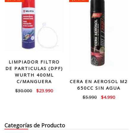
$30.000.
$21.990.
LIMPIADOR FILTRO
DE PARTICULAS (DPF)
WURTH 400ML
C/MANGUERA
CERA EN AEROSOL M2
650CC SIN AGUA
El
El
$
30.000
$
23.990
El
El
$
5.990
$
4.990
precio
precio
precio
precio
original
actual
original
actual
era:
es:
era:
es:
$30.000.
$23.990.
Categorías de Producto
$5.990.
$4.990.