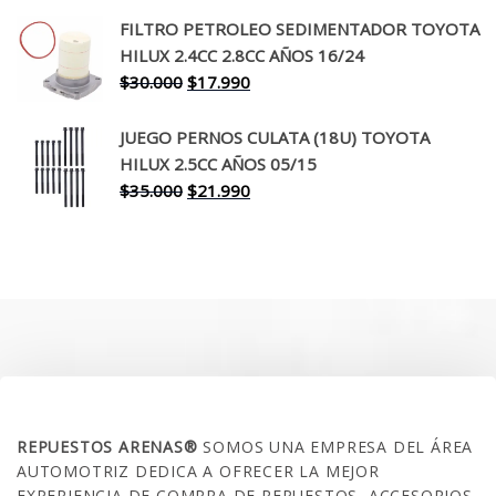
original
actual
FILTRO PETROLEO SEDIMENTADOR TOYOTA
era:
es:
HILUX 2.4CC 2.8CC AÑOS 16/24
$260.000.
$199.990.
El
El
$
30.000
$
17.990
precio
precio
original
actual
JUEGO PERNOS CULATA (18U) TOYOTA
era:
es:
HILUX 2.5CC AÑOS 05/15
$30.000.
$17.990.
El
El
$
35.000
$
21.990
precio
precio
original
actual
era:
es:
$35.000.
$21.990.
SOBRE NOSOTROS
REPUESTOS ARENAS®
SOMOS UNA EMPRESA DEL ÁREA
AUTOMOTRIZ DEDICA A OFRECER LA MEJOR
EXPERIENCIA DE COMPRA DE REPUESTOS, ACCESORIOS