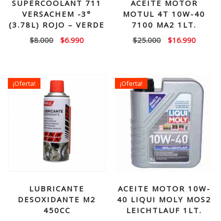
SUPERCOOLANT 711
ACEITE MOTOR
VERSACHEM -3°
MOTUL 4T 10W-40
(3.78L) ROJO – VERDE
7100 MA2 1LT.
El
El
El
El
$
8.000
$
6.990
$
25.000
$
16.990
precio
precio
precio
precio
original
actual
original
actual
era:
es:
era:
es:
¡Oferta!
¡Oferta!
$8.000.
$6.990.
$25.000.
$16.99
LUBRICANTE
ACEITE MOTOR 10W-
DESOXIDANTE M2
40 LIQUI MOLY MOS2
450CC
LEICHTLAUF 1LT.