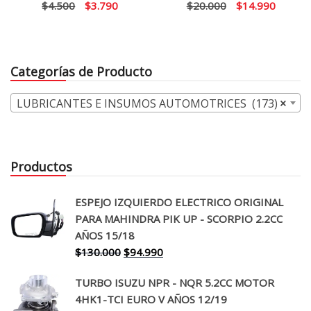
El
El
El
El
$
4.500
$
3.790
$
20.000
$
14.990
precio
precio
precio
precio
original
actual
original
actual
era:
es:
era:
es:
Categorías de Producto
$4.500.
$3.790.
$20.000.
$14.99
LUBRICANTES E INSUMOS AUTOMOTRICES (173)
×
Productos
ESPEJO IZQUIERDO ELECTRICO ORIGINAL
PARA MAHINDRA PIK UP - SCORPIO 2.2CC
AÑOS 15/18
El
El
$
130.000
$
94.990
precio
precio
TURBO ISUZU NPR - NQR 5.2CC MOTOR
original
actual
4HK1-TCI EURO V AÑOS 12/19
era:
es: