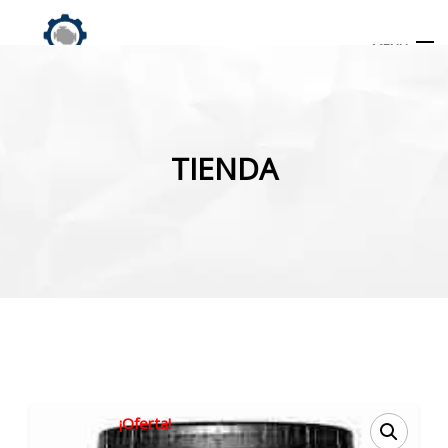
MENU
Búsqueda
de
TIENDA
productos
INICIO
TIENDA
MI CUENTA
¡Oferta!