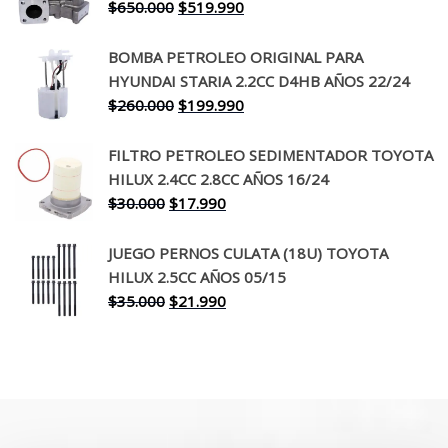
El
El
$
650.000
$
519.990
$130.000.
$94.990.
precio
precio
original
actual
BOMBA PETROLEO ORIGINAL PARA
era:
es:
HYUNDAI STARIA 2.2CC D4HB AÑOS 22/24
$650.000.
$519.990.
El
El
$
260.000
$
199.990
precio
precio
original
actual
FILTRO PETROLEO SEDIMENTADOR TOYOTA
era:
es:
HILUX 2.4CC 2.8CC AÑOS 16/24
$260.000.
$199.990.
El
El
$
30.000
$
17.990
precio
precio
original
actual
JUEGO PERNOS CULATA (18U) TOYOTA
era:
es:
HILUX 2.5CC AÑOS 05/15
$30.000.
$17.990.
El
El
$
35.000
$
21.990
precio
precio
original
actual
era:
es:
$35.000.
$21.990.