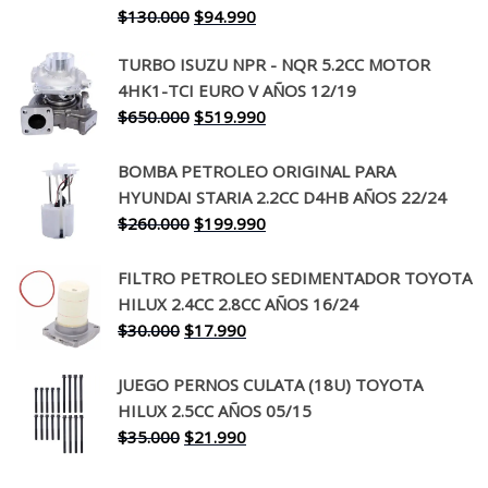
El
El
$
130.000
$
94.990
precio
precio
TURBO ISUZU NPR - NQR 5.2CC MOTOR
original
actual
4HK1-TCI EURO V AÑOS 12/19
era:
es:
El
El
$
650.000
$
519.990
$130.000.
$94.990.
precio
precio
original
actual
BOMBA PETROLEO ORIGINAL PARA
era:
es:
HYUNDAI STARIA 2.2CC D4HB AÑOS 22/24
$650.000.
$519.990.
El
El
$
260.000
$
199.990
precio
precio
original
actual
FILTRO PETROLEO SEDIMENTADOR TOYOTA
era:
es:
HILUX 2.4CC 2.8CC AÑOS 16/24
$260.000.
$199.990.
El
El
$
30.000
$
17.990
precio
precio
original
actual
JUEGO PERNOS CULATA (18U) TOYOTA
era:
es:
HILUX 2.5CC AÑOS 05/15
$30.000.
$17.990.
El
El
$
35.000
$
21.990
precio
precio
original
actual