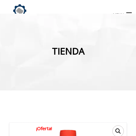
MENU
Búsqueda
de
TIENDA
productos
INICIO
TIENDA
MI CUENTA
¡Oferta!