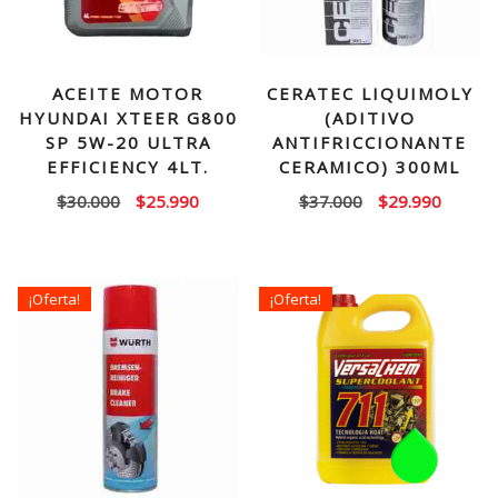
ACEITE MOTOR
CERATEC LIQUIMOLY
HYUNDAI XTEER G800
(ADITIVO
SP 5W-20 ULTRA
ANTIFRICCIONANTE
EFFICIENCY 4LT.
CERAMICO) 300ML
El
El
El
El
$
30.000
$
25.990
$
37.000
$
29.990
precio
precio
precio
precio
original
actual
original
actual
era:
es:
era:
es:
¡Oferta!
¡Oferta!
$30.000.
$25.990.
$37.000.
$29.99