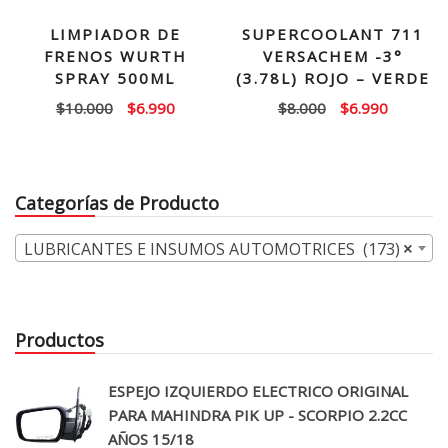
LIMPIADOR DE
SUPERCOOLANT 711
FRENOS WURTH
VERSACHEM -3°
SPRAY 500ML
(3.78L) ROJO – VERDE
El
El
El
El
$
10.000
$
6.990
$
8.000
$
6.990
precio
precio
precio
precio
original
actual
original
actual
era:
es:
era:
es:
Categorías de Producto
$10.000.
$6.990.
$8.000.
$6.990.
LUBRICANTES E INSUMOS AUTOMOTRICES (173)
×
Productos
ESPEJO IZQUIERDO ELECTRICO ORIGINAL
PARA MAHINDRA PIK UP - SCORPIO 2.2CC
AÑOS 15/18