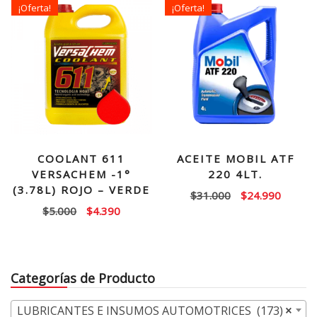
¡Oferta!
¡Oferta!
$9.000.
$6.990.
COOLANT 611
ACEITE MOBIL ATF
VERSACHEM -1°
220 4LT.
(3.78L) ROJO – VERDE
El
El
$
31.000
$
24.990
El
El
$
5.000
$
4.390
precio
precio
precio
precio
original
actual
original
actual
era:
es:
era:
es:
$31.000.
$24.99
Categorías de Producto
$5.000.
$4.390.
LUBRICANTES E INSUMOS AUTOMOTRICES (173)
×