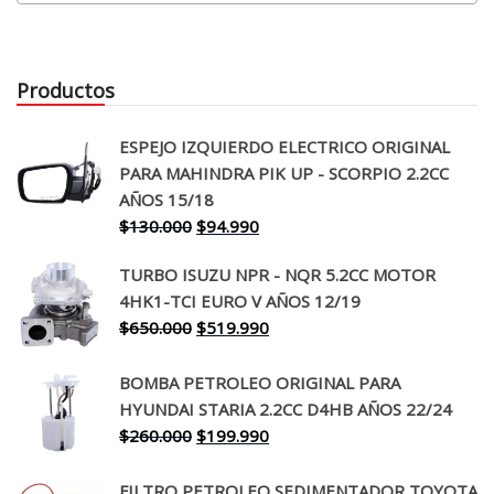
Productos
ESPEJO IZQUIERDO ELECTRICO ORIGINAL
PARA MAHINDRA PIK UP - SCORPIO 2.2CC
AÑOS 15/18
El
El
$
130.000
$
94.990
precio
precio
TURBO ISUZU NPR - NQR 5.2CC MOTOR
original
actual
4HK1-TCI EURO V AÑOS 12/19
era:
es:
El
El
$
650.000
$
519.990
$130.000.
$94.990.
precio
precio
original
actual
BOMBA PETROLEO ORIGINAL PARA
era:
es:
HYUNDAI STARIA 2.2CC D4HB AÑOS 22/24
$650.000.
$519.990.
El
El
$
260.000
$
199.990
precio
precio
original
actual
FILTRO PETROLEO SEDIMENTADOR TOYOTA