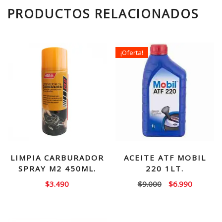
PRODUCTOS RELACIONADOS
¡Oferta!
LIMPIA CARBURADOR
ACEITE ATF MOBIL
SPRAY M2 450ML.
220 1LT.
El
El
$
3.490
$
9.000
$
6.990
precio
precio
original
actual
era:
es: