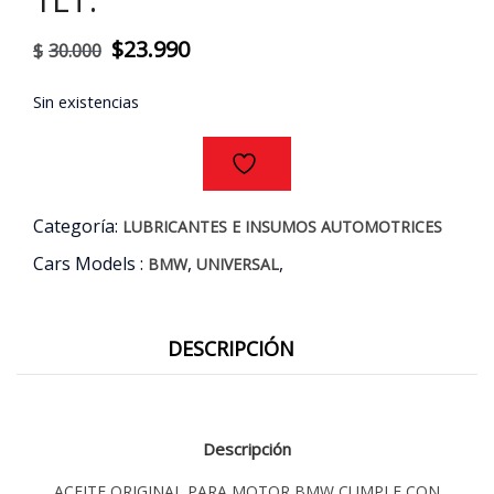
El
El
$
23.990
$
30.000
precio
precio
Sin existencias
original
actual
era:
es:
$30.000.
$23.990.
Categoría:
LUBRICANTES E INSUMOS AUTOMOTRICES
Cars Models :
,
,
BMW
UNIVERSAL
DESCRIPCIÓN
Descripción
ACEITE ORIGINAL PARA MOTOR BMW CUMPLE CON