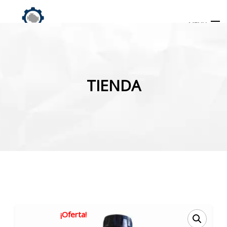
MENU
Búsqueda
de
TIENDA
productos
INICIO
TIENDA
MI CUENTA
¡Oferta!