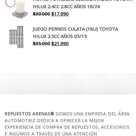
era:
es:
HILUX 2.4CC 2.8CC AÑOS 16/24
$260.000.
$199.990.
El
El
$
30.000
$
17.990
precio
precio
original
actual
JUEGO PERNOS CULATA (18U) TOYOTA
era:
es:
HILUX 2.5CC AÑOS 05/15
$30.000.
$17.990.
El
El
$
35.000
$
21.990
precio
precio
original
actual
era:
es:
$35.000.
$21.990.
SOBRE NOSOTROS
REPUESTOS ARENAS®
SOMOS UNA EMPRESA DEL ÁREA
AUTOMOTRIZ DEDICA A OFRECER LA MEJOR
EXPERIENCIA DE COMPRA DE REPUESTOS, ACCESORIOS
E INSUMOS A TRAVÉS DE UNA ATENCIÓN