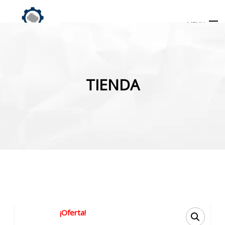
MENU
Búsqueda
de
TIENDA
productos
INICIO
TIENDA
MI CUENTA
¡Oferta!