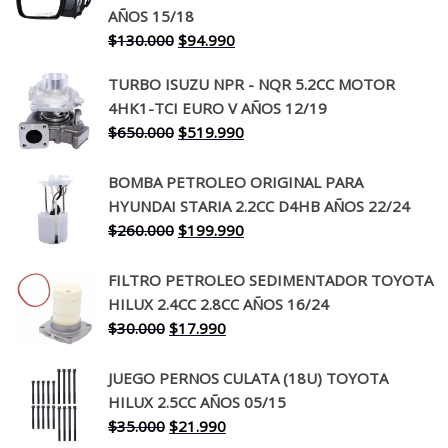
AÑOS 15/18
El
El
$
130.000
$
94.990
precio
precio
TURBO ISUZU NPR - NQR 5.2CC MOTOR
original
actual
4HK1-TCI EURO V AÑOS 12/19
era:
es:
El
El
$
650.000
$
519.990
$130.000.
$94.990.
precio
precio
original
actual
BOMBA PETROLEO ORIGINAL PARA
era:
es:
HYUNDAI STARIA 2.2CC D4HB AÑOS 22/24
$650.000.
$519.990.
El
El
$
260.000
$
199.990
precio
precio
original
actual
FILTRO PETROLEO SEDIMENTADOR TOYOTA
era:
es:
HILUX 2.4CC 2.8CC AÑOS 16/24
$260.000.
$199.990.
El
El
$
30.000
$
17.990
precio
precio
original
actual
JUEGO PERNOS CULATA (18U) TOYOTA
era:
es:
HILUX 2.5CC AÑOS 05/15
$30.000.
$17.990.
El
El
$
35.000
$
21.990