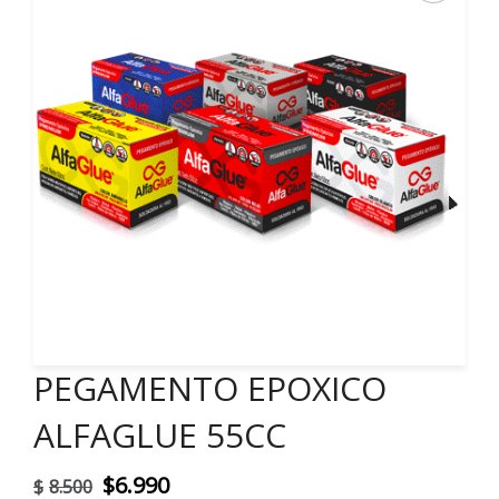
PEGAMENTO EPOXICO
ALFAGLUE 55CC
El
El
$
6.990
$
8.500