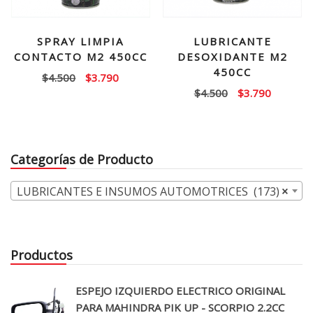
SPRAY LIMPIA
LUBRICANTE
CONTACTO M2 450CC
DESOXIDANTE M2
450CC
El
El
$
4.500
$
3.790
El
El
$
4.500
$
3.790
precio
precio
precio
precio
original
actual
original
actual
era:
es:
era:
es:
$4.500.
$3.790.
Categorías de Producto
$4.500.
$3.790.
LUBRICANTES E INSUMOS AUTOMOTRICES (173)
×
Productos
ESPEJO IZQUIERDO ELECTRICO ORIGINAL
PARA MAHINDRA PIK UP - SCORPIO 2.2CC