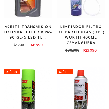
ACEITE TRANSMISION
LIMPIADOR FILTRO
HYUNDAI XTEER 80W-
DE PARTICULAS (DPF)
90 GL-5 LSD 1LT.
WURTH 400ML
C/MANGUERA
El
El
$
12.000
$
8.990
El
El
$
30.000
$
23.990
precio
precio
precio
precio
original
actual
original
actual
era:
es:
era:
es:
$12.000.
$8.990.
¡Oferta!
¡Oferta!
$30.000.
$23.99