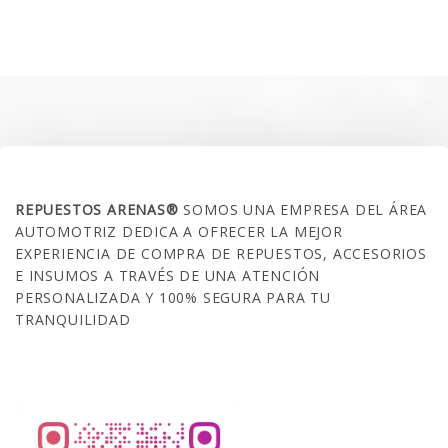
precio
precio
original
actual
era:
es:
$35.000.
$21.990.
SOBRE NOSOTROS
REPUESTOS ARENAS®
SOMOS UNA EMPRESA DEL ÁREA
AUTOMOTRIZ DEDICA A OFRECER LA MEJOR
EXPERIENCIA DE COMPRA DE REPUESTOS, ACCESORIOS
E INSUMOS A TRAVÉS DE UNA ATENCIÓN
PERSONALIZADA Y 100% SEGURA PARA TU
TRANQUILIDAD