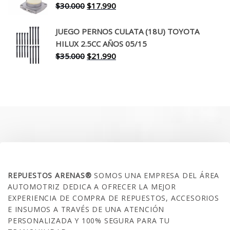
$260.000.
$199.990.
El
El
$
30.000
$
17.990
precio
precio
original
actual
JUEGO PERNOS CULATA (18U) TOYOTA
era:
es:
HILUX 2.5CC AÑOS 05/15
$30.000.
$17.990.
El
El
$
35.000
$
21.990
precio
precio
original
actual
era:
es:
$35.000.
$21.990.
SOBRE NOSOTROS
REPUESTOS ARENAS®
SOMOS UNA EMPRESA DEL ÁREA
AUTOMOTRIZ DEDICA A OFRECER LA MEJOR
EXPERIENCIA DE COMPRA DE REPUESTOS, ACCESORIOS
E INSUMOS A TRAVÉS DE UNA ATENCIÓN
PERSONALIZADA Y 100% SEGURA PARA TU