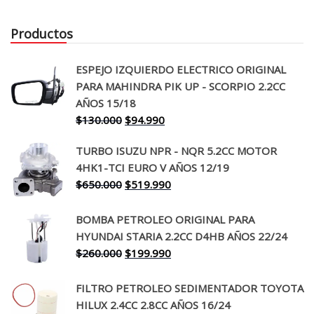
Productos
ESPEJO IZQUIERDO ELECTRICO ORIGINAL
PARA MAHINDRA PIK UP - SCORPIO 2.2CC
AÑOS 15/18
El
El
$
130.000
$
94.990
precio
precio
TURBO ISUZU NPR - NQR 5.2CC MOTOR
original
actual
4HK1-TCI EURO V AÑOS 12/19
era:
es:
El
El
$
650.000
$
519.990
$130.000.
$94.990.
precio
precio
original
actual
BOMBA PETROLEO ORIGINAL PARA
era:
es:
HYUNDAI STARIA 2.2CC D4HB AÑOS 22/24
$650.000.
$519.990.
El
El
$
260.000
$
199.990
precio
precio
original
actual
FILTRO PETROLEO SEDIMENTADOR TOYOTA
era:
es:
HILUX 2.4CC 2.8CC AÑOS 16/24