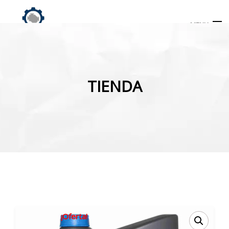
MENU
Búsqueda
de
TIENDA
productos
INICIO
TIENDA
MI CUENTA
¡Oferta!