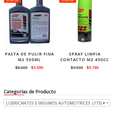
$25.000.
$16.990.
PASTA DE PULIR FINA
SPRAY LIMPIA
M2 530ML
CONTACTO M2 450CC
El
El
El
El
$
6.000
$
5.590
$
4.500
$
3.790
precio
precio
precio
precio
original
actual
original
actual
era:
es:
era:
es:
Categorías de Producto
$6.000.
$5.590.
$4.500.
$3.790.
LUBRICANTES E INSUMOS AUTOMOTRICES (173)
×