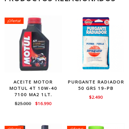
¡Oferta!
ACEITE MOTOR
PURGANTE RADIADOR
MOTUL 4T 10W-40
50 GRS 19-PB
7100 MA2 1LT.
$
2.490
El
El
$
25.000
$
16.990
precio
precio
original
actual
era:
es:
¡Oferta!
¡Oferta!