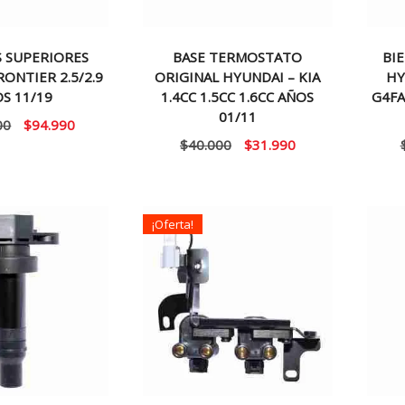
S SUPERIORES
BASE TERMOSTATO
BI
RONTIER 2.5/2.9
ORIGINAL HYUNDAI – KIA
HY
S 11/19
1.4CC 1.5CC 1.6CC AÑOS
G4FA
01/11
El
El
00
$
94.990
El
El
$
40.000
$
31.990
precio
precio
precio
precio
original
actual
original
actual
era:
es:
era:
es:
$120.000.
$94.990.
¡Oferta!
$40.000.
$31.990.