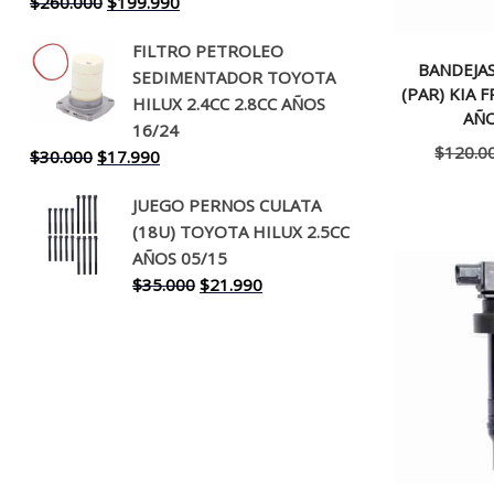
El
El
$
260.000
$
199.990
precio
precio
FILTRO PETROLEO
original
actual
BANDEJA
SEDIMENTADOR TOYOTA
era:
es:
(PAR) KIA F
HILUX 2.4CC 2.8CC AÑOS
$260.000.
$199.990.
AÑO
16/24
$
120.0
El
El
$
30.000
$
17.990
precio
precio
JUEGO PERNOS CULATA
original
actual
(18U) TOYOTA HILUX 2.5CC
era:
es:
AÑOS 05/15
$30.000.
$17.990.
El
El
$
35.000
$
21.990
precio
precio
original
actual
era:
es:
$35.000.
$21.990.