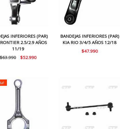
EJAS INFERIORES (PAR)
BANDEJAS INFERIORES (PAR)
FRONTIER 2.5/2.9 AÑOS
KIA RIO 3/4/5 AÑOS 12/18
11/19
$
47.990
El
El
$
63.990
$
52.990
precio
precio
original
actual
era:
es:
ta!
$63.990.
$52.990.