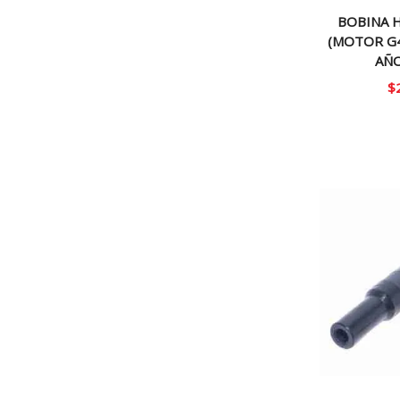
BOBINA H
(MOTOR G4
AÑO
$