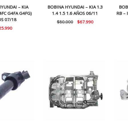
YUNDAI – KIA
BOBINA HYUNDAI – KIA 1.3
BOB
FC G4FA G4FG)
1.4 1.5 1.6 AÑOS 06/11
RB – 
S 07/18
El
El
$
80.000
$
67.990
25.990
precio
precio
original
actual
era:
es:
$80.000.
$67.990.