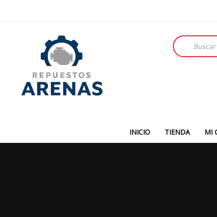
Búsqueda
de
productos
INICIO
TIENDA
MI 