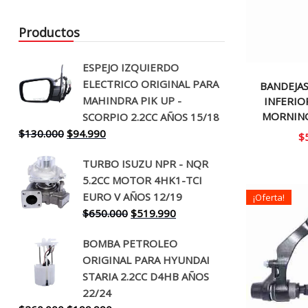
Productos
ESPEJO IZQUIERDO
ELECTRICO ORIGINAL PARA
BANDEJA
MAHINDRA PIK UP -
INFERIOR
MORNING
SCORPIO 2.2CC AÑOS 15/18
El
El
$
130.000
$
94.990
$
precio
precio
TURBO ISUZU NPR - NQR
original
actual
5.2CC MOTOR 4HK1-TCI
era:
es:
EURO V AÑOS 12/19
¡Oferta!
$130.000.
$94.990.
El
El
$
650.000
$
519.990
precio
precio
BOMBA PETROLEO
original
actual
ORIGINAL PARA HYUNDAI
era:
es:
STARIA 2.2CC D4HB AÑOS
$650.000.
$519.990.
22/24