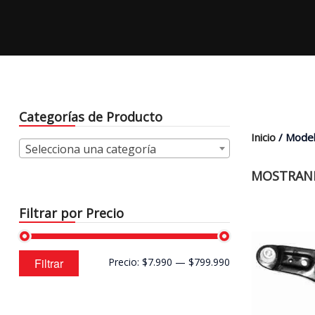
Categorías de Producto
Inicio
/ Model
Selecciona una categoría
MOSTRAND
Filtrar por Precio
Precio
Precio
Filtrar
Precio:
$7.990
—
$799.990
mínimo
máximo