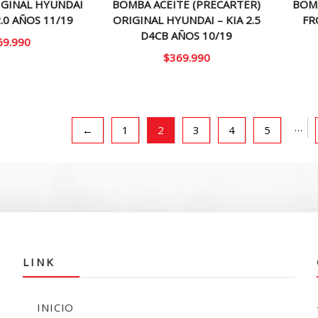
IGINAL HYUNDAI
BOMBA ACEITE (PRECARTER)
BOMB
 2.0 AÑOS 11/19
ORIGINAL HYUNDAI – KIA 2.5
FR
D4CB AÑOS 10/19
69.990
$
369.990
…
←
1
2
3
4
5
LINK
INICIO