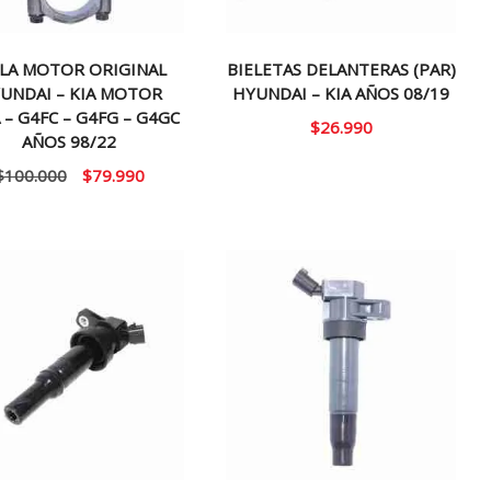
ELA MOTOR ORIGINAL
BIELETAS DELANTERAS (PAR)
UNDAI – KIA MOTOR
HYUNDAI – KIA AÑOS 08/19
 – G4FC – G4FG – G4GC
$
26.990
AÑOS 98/22
El
El
$
100.000
$
79.990
precio
precio
original
actual
era:
es:
$100.000.
$79.990.