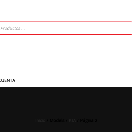
CUENTA
Inicio
/ Models /
KIA
/ Página 2