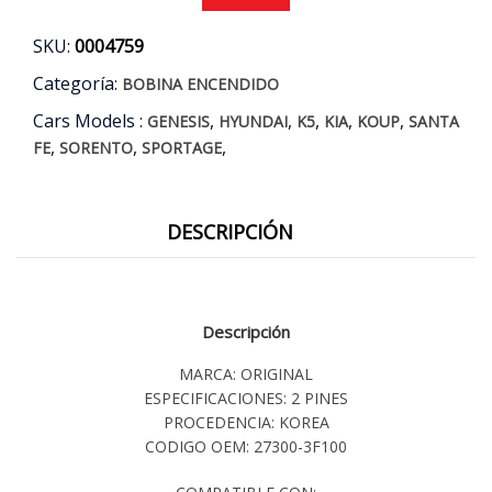
KOUP
-
SKU:
0004759
OPTIMA
-
Categoría:
BOBINA ENCENDIDO
SORENTO
Cars Models :
,
,
,
,
,
-
GENESIS
HYUNDAI
K5
KIA
KOUP
SANTA
SPORTAGE
,
,
,
FE
SORENTO
SPORTAGE
2.0/2.4
AÑOS
10/18
DESCRIPCIÓN
ORIGINAL
cantidad
Descripción
MARCA: ORIGINAL
ESPECIFICACIONES: 2 PINES
PROCEDENCIA: KOREA
CODIGO OEM: 27300-3F100