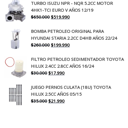
TURBO ISUZU NPR - NQR 5.2CC MOTOR
original
actual
4HK1-TCI EURO V AÑOS 12/19
era:
es:
El
El
$
650.000
$
519.990
$130.000.
$94.990.
precio
precio
original
actual
BOMBA PETROLEO ORIGINAL PARA
era:
es:
HYUNDAI STARIA 2.2CC D4HB AÑOS 22/24
$650.000.
$519.990.
El
El
$
260.000
$
199.990
precio
precio
original
actual
FILTRO PETROLEO SEDIMENTADOR TOYOTA
era:
es:
HILUX 2.4CC 2.8CC AÑOS 16/24
$260.000.
$199.990.
El
El
$
30.000
$
17.990
precio
precio
original
actual
JUEGO PERNOS CULATA (18U) TOYOTA
era:
es:
HILUX 2.5CC AÑOS 05/15
$30.000.
$17.990.
El
El
$
35.000
$
21.990
precio
precio
original
actual
era:
es: