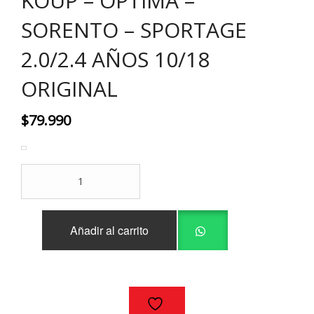
KOUP – OPTIMA –
SORENTO – SPORTAGE
2.0/2.4 AÑOS 10/18
ORIGINAL
$
79.990
BOBINA
HYUNDAI
SANTA
FE
Añadir al carrito
-
TUCSON
/
KIA
K5
-