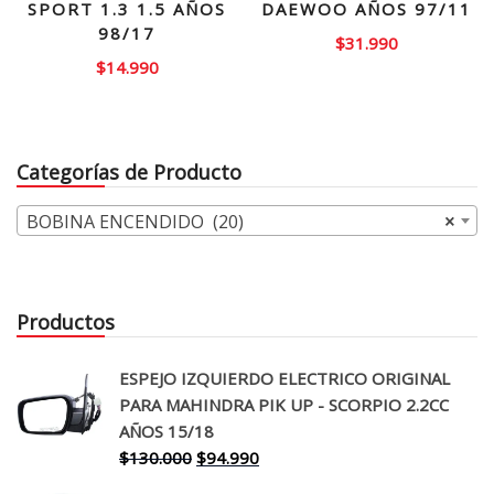
SPORT 1.3 1.5 AÑOS
DAEWOO AÑOS 97/11
98/17
$
31.990
$
14.990
Categorías de Producto
BOBINA ENCENDIDO (20)
×
Productos
ESPEJO IZQUIERDO ELECTRICO ORIGINAL
PARA MAHINDRA PIK UP - SCORPIO 2.2CC
AÑOS 15/18
El
El
$
130.000
$
94.990
precio
precio