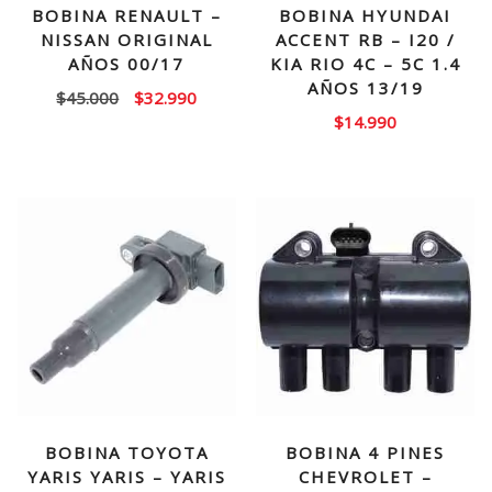
BOBINA RENAULT –
BOBINA HYUNDAI
NISSAN ORIGINAL
ACCENT RB – I20 /
AÑOS 00/17
KIA RIO 4C – 5C 1.4
AÑOS 13/19
El
El
$
45.000
$
32.990
$
14.990
precio
precio
original
actual
era:
es:
$45.000.
$32.990.
BOBINA TOYOTA
BOBINA 4 PINES
YARIS YARIS – YARIS
CHEVROLET –