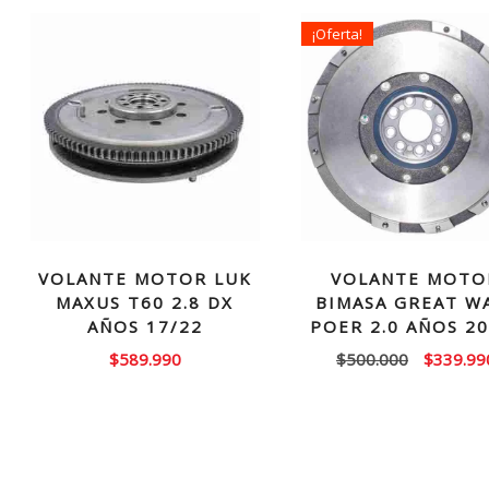
¡Oferta!
VOLANTE MOTOR LUK
VOLANTE MOTO
MAXUS T60 2.8 DX
BIMASA GREAT W
AÑOS 17/22
POER 2.0 AÑOS 20
El
$
589.990
$
500.000
$
339.99
precio
original
era:
$500.00