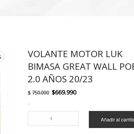
VOLANTE MOTOR LUK
!
BIMASA GREAT WALL PO
2.0 AÑOS 20/23
El
El
$
669.990
$
750.000
precio
precio
original
actual
VOLANTE
Añadir al carrit
era:
es:
MOTOR
LUK
$750.000.
$669.990.
BIMASA