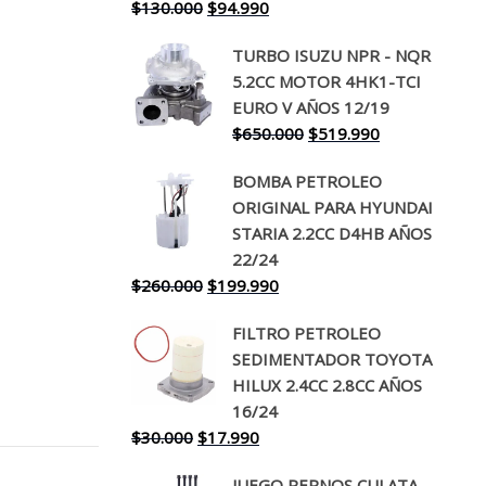
El
El
$
130.000
$
94.990
precio
precio
TURBO ISUZU NPR - NQR
original
actual
5.2CC MOTOR 4HK1-TCI
era:
es:
EURO V AÑOS 12/19
$130.000.
$94.990.
El
El
$
650.000
$
519.990
precio
precio
BOMBA PETROLEO
original
actual
ORIGINAL PARA HYUNDAI
era:
es:
STARIA 2.2CC D4HB AÑOS
$650.000.
$519.990.
22/24
El
El
$
260.000
$
199.990
precio
precio
FILTRO PETROLEO
original
actual
SEDIMENTADOR TOYOTA
era:
es:
HILUX 2.4CC 2.8CC AÑOS
$260.000.
$199.990.
16/24
El
El
$
30.000
$
17.990
precio
precio
JUEGO PERNOS CULATA