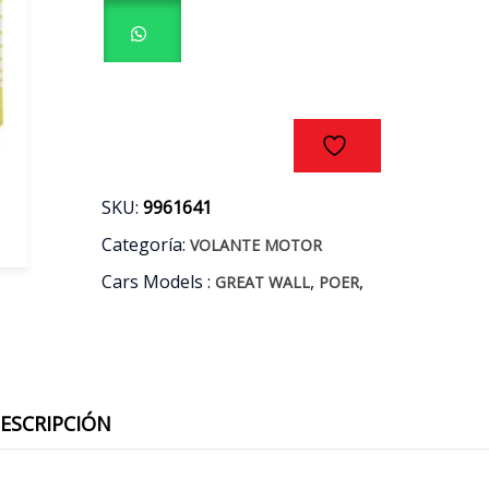
GREAT
WALL
POER
2.0
AÑOS
20/23
cantidad
SKU:
9961641
Categoría:
VOLANTE MOTOR
Cars Models :
,
,
GREAT WALL
POER
ESCRIPCIÓN