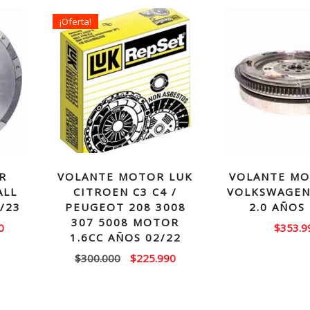
¡Oferta!
R
VOLANTE MOTOR LUK
VOLANTE MO
ALL
CITROEN C3 C4 /
VOLKSWAGEN
/23
PEUGEOT 208 3008
2.0 AÑOS
307 5008 MOTOR
El
0
$
353.9
1.6CC AÑOS 02/22
precio
El
El
$
300.000
$
225.990
actual
precio
precio
es:
original
actual
0.
$339.990.
era:
es: