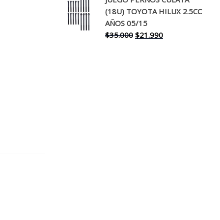
original
actual
(18U) TOYOTA HILUX 2.5CC
era:
es:
AÑOS 05/15
$30.000.
$17.990.
El
El
$
35.000
$
21.990
precio
precio
original
actual
era:
es:
$35.000.
$21.990.