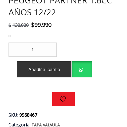
PEUGEOT PARTNER 1.6CC
AÑOS 12/22
El
El
$
99.990
$
130.000
precio
precio
original
actual
TAPA
era:
es:
VALVULA
ORIGINAL
$130.000.
$99.990.
CITROEN
Añadir al carrito
BERLINGO
-
PEUGEOT
PARTNER
1.6CC
AÑOS
12/22
cantidad
SKU:
9968467
Categoría:
TAPA VALVULA