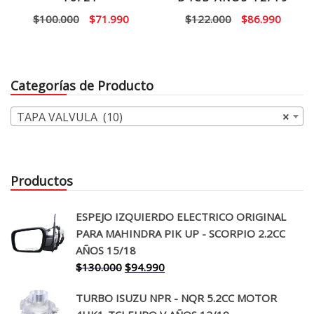
El
El
El
El
$
100.000
$
71.990
$
122.000
$
86.990
precio
precio
precio
precio
original
actual
original
actual
era:
es:
era:
es:
Categorías de Producto
$100.000.
$71.990.
$122.000.
$86.99
TAPA VALVULA (10)
×
Productos
ESPEJO IZQUIERDO ELECTRICO ORIGINAL
PARA MAHINDRA PIK UP - SCORPIO 2.2CC
AÑOS 15/18
El
El
$
130.000
$
94.990
precio
precio
TURBO ISUZU NPR - NQR 5.2CC MOTOR
original
actual