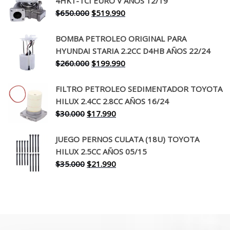
4HK1-TCI EURO V AÑOS 12/19
era:
es:
El
El
$
650.000
$
519.990
$130.000.
$94.990.
precio
precio
original
actual
BOMBA PETROLEO ORIGINAL PARA
era:
es:
HYUNDAI STARIA 2.2CC D4HB AÑOS 22/24
$650.000.
$519.990.
El
El
$
260.000
$
199.990
precio
precio
original
actual
FILTRO PETROLEO SEDIMENTADOR TOYOTA
era:
es:
HILUX 2.4CC 2.8CC AÑOS 16/24
$260.000.
$199.990.
El
El
$
30.000
$
17.990
precio
precio
original
actual
JUEGO PERNOS CULATA (18U) TOYOTA
era:
es:
HILUX 2.5CC AÑOS 05/15
$30.000.
$17.990.
El
El
$
35.000
$
21.990
precio
precio
original
actual
era:
es:
$35.000.
$21.990.