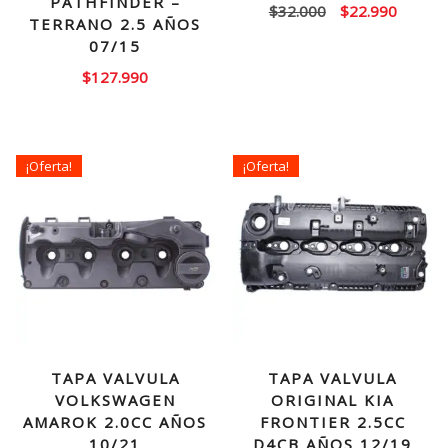
PATHFINDER –
El
El
$
32.000
$
22.990
TERRANO 2.5 AÑOS
precio
precio
07/15
original
actual
$
127.990
era:
es:
$32.000.
$22.99
¡Oferta!
¡Oferta!
TAPA VALVULA
TAPA VALVULA
VOLKSWAGEN
ORIGINAL KIA
AMAROK 2.0CC AÑOS
FRONTIER 2.5CC
10/21
D4CB AÑOS 12/19