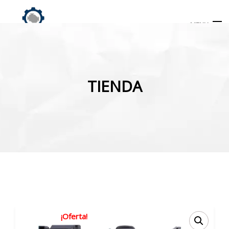
MENU
Búsqueda
de
TIENDA
productos
INICIO
TIENDA
MI CUENTA
¡Oferta!