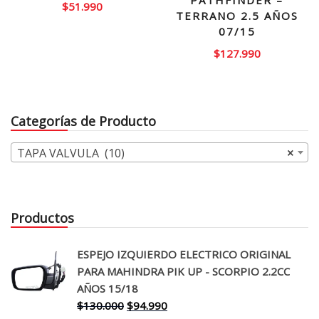
PATHFINDER –
$
51.990
TERRANO 2.5 AÑOS
07/15
$
127.990
Categorías de Producto
TAPA VALVULA (10)
×
Productos
ESPEJO IZQUIERDO ELECTRICO ORIGINAL
PARA MAHINDRA PIK UP - SCORPIO 2.2CC
AÑOS 15/18
El
El
$
130.000
$
94.990