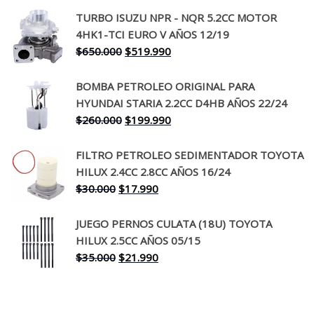
precio
precio
TURBO ISUZU NPR - NQR 5.2CC MOTOR
original
actual
4HK1-TCI EURO V AÑOS 12/19
era:
es:
El
El
$
650.000
$
519.990
$130.000.
$94.990.
precio
precio
original
actual
BOMBA PETROLEO ORIGINAL PARA
era:
es:
HYUNDAI STARIA 2.2CC D4HB AÑOS 22/24
$650.000.
$519.990.
El
El
$
260.000
$
199.990
precio
precio
original
actual
FILTRO PETROLEO SEDIMENTADOR TOYOTA
era:
es:
HILUX 2.4CC 2.8CC AÑOS 16/24
$260.000.
$199.990.
El
El
$
30.000
$
17.990
precio
precio
original
actual
JUEGO PERNOS CULATA (18U) TOYOTA
era:
es:
HILUX 2.5CC AÑOS 05/15
$30.000.
$17.990.
El
El
$
35.000
$
21.990
precio
precio
original
actual
era:
es: