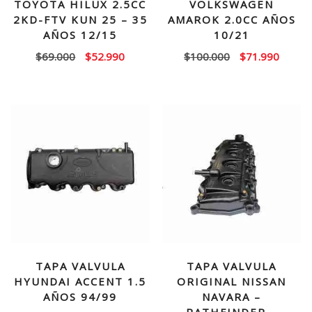
TOYOTA HILUX 2.5CC
VOLKSWAGEN
2KD-FTV KUN 25 – 35
AMAROK 2.0CC AÑOS
AÑOS 12/15
10/21
El
El
El
El
$
69.000
$
52.990
$
100.000
$
71.990
precio
precio
precio
precio
original
actual
original
actual
era:
es:
era:
es:
$69.000.
$52.990.
$100.000.
$71.99
TAPA VALVULA
TAPA VALVULA
HYUNDAI ACCENT 1.5
ORIGINAL NISSAN
AÑOS 94/99
NAVARA –