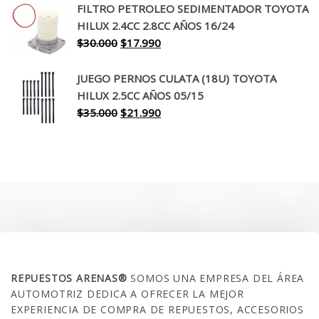
original
actual
FILTRO PETROLEO SEDIMENTADOR TOYOTA
era:
es:
HILUX 2.4CC 2.8CC AÑOS 16/24
$260.000.
$199.990.
El
El
$
30.000
$
17.990
precio
precio
original
actual
JUEGO PERNOS CULATA (18U) TOYOTA
era:
es:
HILUX 2.5CC AÑOS 05/15
$30.000.
$17.990.
El
El
$
35.000
$
21.990
precio
precio
original
actual
era:
es:
$35.000.
$21.990.
SOBRE NOSOTROS
REPUESTOS ARENAS®
SOMOS UNA EMPRESA DEL ÁREA
AUTOMOTRIZ DEDICA A OFRECER LA MEJOR
EXPERIENCIA DE COMPRA DE REPUESTOS, ACCESORIOS