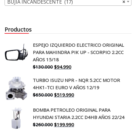
BUJIA INCANDESCENTE (17)
×
Productos
ESPEJO IZQUIERDO ELECTRICO ORIGINAL
PARA MAHINDRA PIK UP - SCORPIO 2.2CC
AÑOS 15/18
El
El
$
130.000
$
94.990
precio
precio
TURBO ISUZU NPR - NQR 5.2CC MOTOR
original
actual
4HK1-TCI EURO V AÑOS 12/19
era:
es:
El
El
$
650.000
$
519.990
$130.000.
$94.990.
precio
precio
original
actual
BOMBA PETROLEO ORIGINAL PARA
era:
es:
HYUNDAI STARIA 2.2CC D4HB AÑOS 22/24
$650.000.
$519.990.
El
El
$
260.000
$
199.990
precio
precio