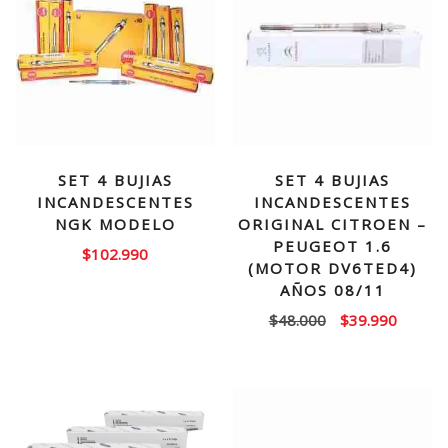
SET 4 BUJIAS
SET 4 BUJIAS
INCANDESCENTES
INCANDESCENTES
NGK MODELO
ORIGINAL CITROEN –
PEUGEOT 1.6
$
102.990
(MOTOR DV6TED4)
AÑOS 08/11
El
El
$
48.000
$
39.990
precio
precio
original
actual
era:
es:
$48.000.
$39.99