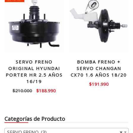
SERVO FRENO
BOMBA FRENO +
ORIGINAL HYUNDAI
SERVO CHANGAN
PORTER HR 2.5 AÑOS
CX70 1.6 AÑOS 18/20
16/19
$
191.990
El
El
$
210.000
$
188.990
precio
precio
original
actual
era:
es:
Categorías de Producto
$210.000.
$188.990.
SERVO FRENO (3)
×