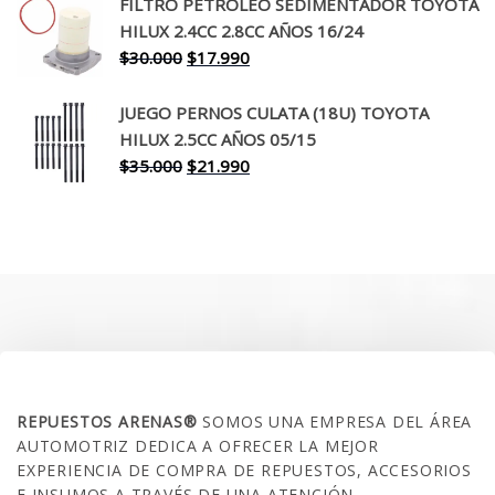
original
actual
FILTRO PETROLEO SEDIMENTADOR TOYOTA
era:
es:
HILUX 2.4CC 2.8CC AÑOS 16/24
$260.000.
$199.990.
El
El
$
30.000
$
17.990
precio
precio
original
actual
JUEGO PERNOS CULATA (18U) TOYOTA
era:
es:
HILUX 2.5CC AÑOS 05/15
$30.000.
$17.990.
El
El
$
35.000
$
21.990
precio
precio
original
actual
era:
es:
$35.000.
$21.990.
SOBRE NOSOTROS
REPUESTOS ARENAS®
SOMOS UNA EMPRESA DEL ÁREA
AUTOMOTRIZ DEDICA A OFRECER LA MEJOR
EXPERIENCIA DE COMPRA DE REPUESTOS, ACCESORIOS
E INSUMOS A TRAVÉS DE UNA ATENCIÓN