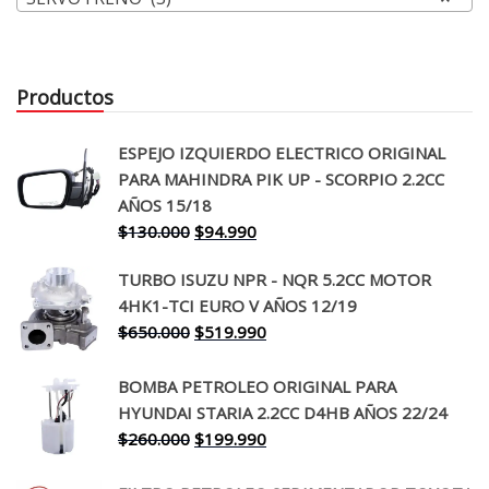
Productos
ESPEJO IZQUIERDO ELECTRICO ORIGINAL
PARA MAHINDRA PIK UP - SCORPIO 2.2CC
AÑOS 15/18
El
El
$
130.000
$
94.990
precio
precio
TURBO ISUZU NPR - NQR 5.2CC MOTOR
original
actual
4HK1-TCI EURO V AÑOS 12/19
era:
es:
El
El
$
650.000
$
519.990
$130.000.
$94.990.
precio
precio
original
actual
BOMBA PETROLEO ORIGINAL PARA
era:
es:
HYUNDAI STARIA 2.2CC D4HB AÑOS 22/24
$650.000.
$519.990.
El
El
$
260.000
$
199.990
precio
precio