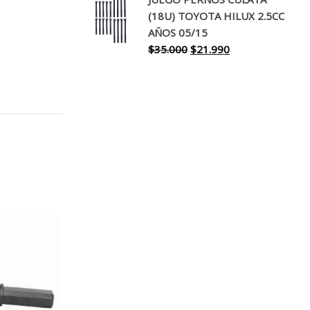
original
actual
(18U) TOYOTA HILUX 2.5CC
era:
es:
AÑOS 05/15
$30.000.
$17.990.
El
El
$
35.000
$
21.990
precio
precio
original
actual
era:
es:
$35.000.
$21.990.