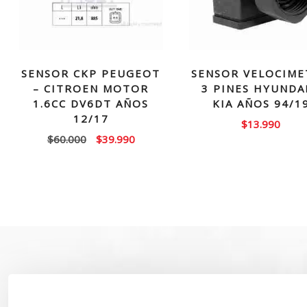
SENSOR CKP PEUGEOT
SENSOR VELOCIM
– CITROEN MOTOR
3 PINES HYUNDAI
1.6CC DV6DT AÑOS
KIA AÑOS 94/1
12/17
$
13.990
El
El
$
60.000
$
39.990
precio
precio
original
actual
era:
es:
$60.000.
$39.990.
SOBRE NOSOTROS