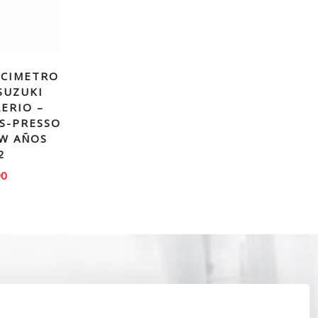
OCIMETRO
SUZUKI
LERIO –
 S-PRESSO
EW AÑOS
2
90