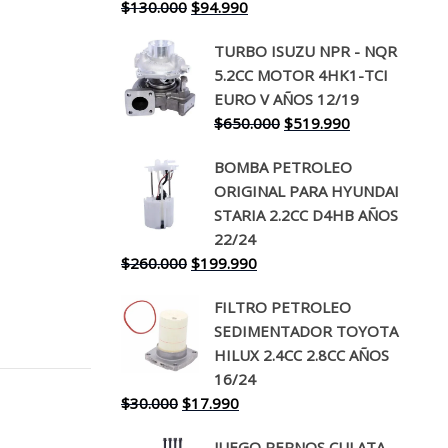
El
El
$
130.000
$
94.990
precio
precio
TURBO ISUZU NPR - NQR
original
actual
5.2CC MOTOR 4HK1-TCI
era:
es:
EURO V AÑOS 12/19
$130.000.
$94.990.
El
El
$
650.000
$
519.990
precio
precio
BOMBA PETROLEO
original
actual
ORIGINAL PARA HYUNDAI
era:
es:
STARIA 2.2CC D4HB AÑOS
$650.000.
$519.990.
22/24
El
El
$
260.000
$
199.990
precio
precio
FILTRO PETROLEO
original
actual
SEDIMENTADOR TOYOTA
era:
es:
HILUX 2.4CC 2.8CC AÑOS
$260.000.
$199.990.
16/24
El
El
$
30.000
$
17.990
precio
precio
JUEGO PERNOS CULATA