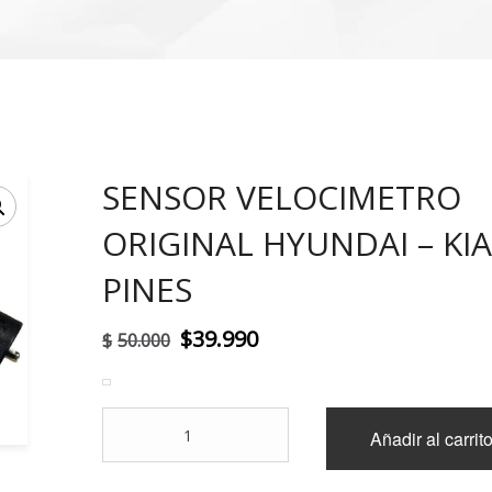
SENSOR VELOCIMETRO
!
ORIGINAL HYUNDAI – KIA
PINES
El
El
$
39.990
$
50.000
precio
precio
original
actual
SENSOR
Añadir al carrit
era:
es:
VELOCIMETRO
ORIGINAL
$50.000.
$39.990.
HYUNDAI