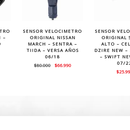
ETRO
SENSOR VELOCIMETRO
SENSOR VEL
 –
ORIGINAL NISSAN
ORIGINAL 
9
MARCH – SENTRA –
ALTO – CE
TIIDA – VERSA AÑOS
DZIRE NEW –
06/18
– SWIFT N
07/2
El
El
$
80.000
$
66.990
$
25.9
precio
precio
original
actual
era:
es:
$80.000.
$66.990.