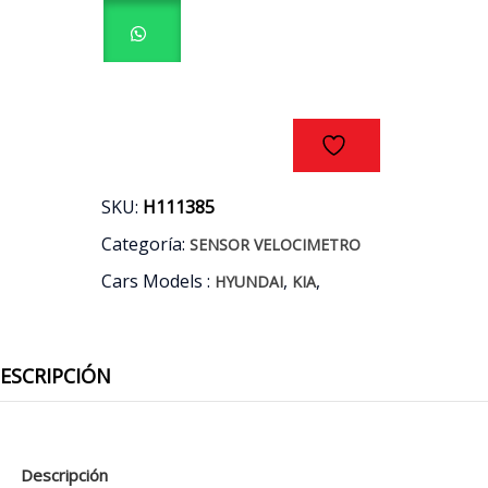
-
KIA
3
PINES
cantidad
SKU:
H111385
Categoría:
SENSOR VELOCIMETRO
Cars Models :
,
,
HYUNDAI
KIA
ESCRIPCIÓN
Descripción