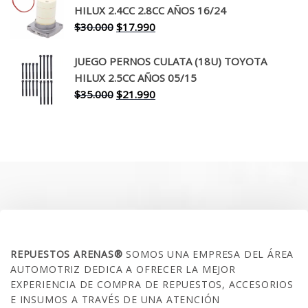
era:
es:
HILUX 2.4CC 2.8CC AÑOS 16/24
$260.000.
$199.990.
El
El
$
30.000
$
17.990
precio
precio
original
actual
JUEGO PERNOS CULATA (18U) TOYOTA
era:
es:
HILUX 2.5CC AÑOS 05/15
$30.000.
$17.990.
El
El
$
35.000
$
21.990
precio
precio
original
actual
era:
es:
$35.000.
$21.990.
SOBRE NOSOTROS
REPUESTOS ARENAS®
SOMOS UNA EMPRESA DEL ÁREA
AUTOMOTRIZ DEDICA A OFRECER LA MEJOR
EXPERIENCIA DE COMPRA DE REPUESTOS, ACCESORIOS
E INSUMOS A TRAVÉS DE UNA ATENCIÓN