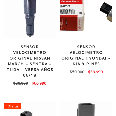
SENSOR
SENSOR
VELOCIMETRO
VELOCIMETRO
ORIGINAL NISSAN
ORIGINAL HYUNDAI –
MARCH – SENTRA –
KIA 3 PINES
TIIDA – VERSA AÑOS
El
El
$
50.000
$
39.990
06/18
precio
precio
El
El
$
80.000
$
66.990
original
actual
precio
precio
era:
es:
original
actual
$50.000.
$39.99
era:
es:
¡Oferta!
$80.000.
$66.990.