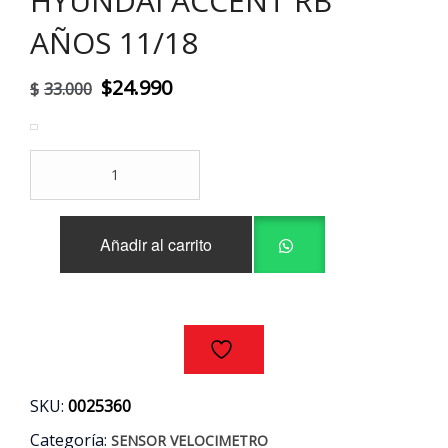
HYUNDAI ACCENT RB
AÑOS 11/18
El
El
$
24.990
$
33.000
precio
precio
original
actual
PIÑON
era:
es:
CUENTA
KILOMETROS
$33.000.
$24.990.
ORIGINAL
Añadir al carrito
HYUNDAI
ACCENT
RB
AÑOS
11/18
cantidad
SKU:
0025360
Categoría:
SENSOR VELOCIMETRO