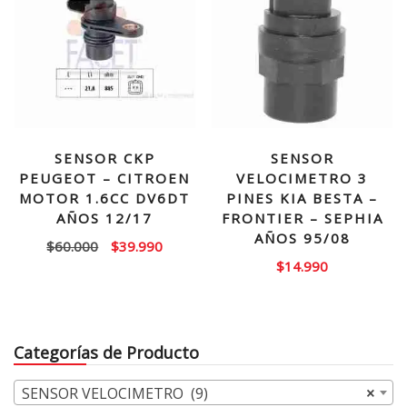
SENSOR CKP
SENSOR
PEUGEOT – CITROEN
VELOCIMETRO 3
MOTOR 1.6CC DV6DT
PINES KIA BESTA –
AÑOS 12/17
FRONTIER – SEPHIA
AÑOS 95/08
El
El
$
60.000
$
39.990
$
14.990
precio
precio
original
actual
era:
es:
$60.000.
$39.990.
Categorías de Producto
SENSOR VELOCIMETRO (9)
×