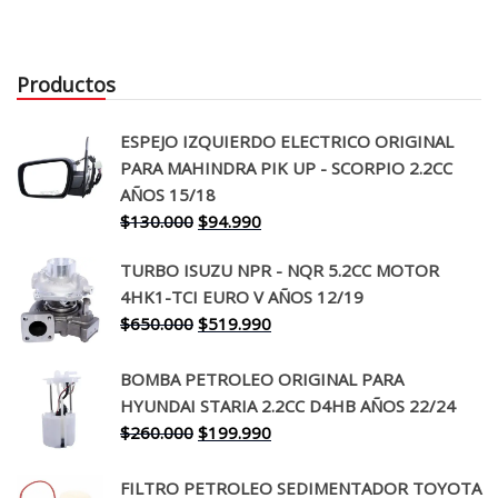
Productos
ESPEJO IZQUIERDO ELECTRICO ORIGINAL
PARA MAHINDRA PIK UP - SCORPIO 2.2CC
AÑOS 15/18
El
El
$
130.000
$
94.990
precio
precio
TURBO ISUZU NPR - NQR 5.2CC MOTOR
original
actual
4HK1-TCI EURO V AÑOS 12/19
era:
es:
El
El
$
650.000
$
519.990
$130.000.
$94.990.
precio
precio
original
actual
BOMBA PETROLEO ORIGINAL PARA
era:
es:
HYUNDAI STARIA 2.2CC D4HB AÑOS 22/24
$650.000.
$519.990.
El
El
$
260.000
$
199.990
precio
precio
original
actual
FILTRO PETROLEO SEDIMENTADOR TOYOTA