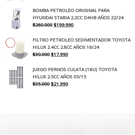
precio
precio
original
actual
BOMBA PETROLEO ORIGINAL PARA
era:
es:
HYUNDAI STARIA 2.2CC D4HB AÑOS 22/24
$650.000.
$519.990.
El
El
$
260.000
$
199.990
precio
precio
original
actual
FILTRO PETROLEO SEDIMENTADOR TOYOTA
era:
es:
HILUX 2.4CC 2.8CC AÑOS 16/24
$260.000.
$199.990.
El
El
$
30.000
$
17.990
precio
precio
original
actual
JUEGO PERNOS CULATA (18U) TOYOTA
era:
es:
HILUX 2.5CC AÑOS 05/15
$30.000.
$17.990.
El
El
$
35.000
$
21.990
precio
precio
original
actual
era:
es:
$35.000.
$21.990.