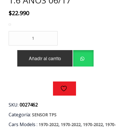
1.6 AÑOS 06/17
$
22.990
SENSOR
TPS
HYUNDAI
-
Añadir al carrito
KIA
AÑOS
G4EE
G4ED
1.4
1.6
AÑOS
06/17
SKU:
0027462
cantidad
Categoría:
SENSOR TPS
Cars Models :
,
,
,
1970-2022
1970-2022
1970-2022
1970-