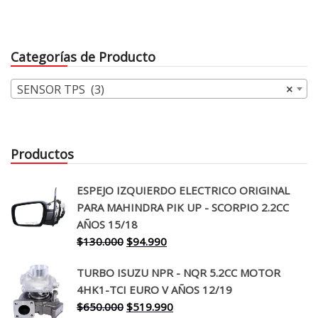
original
actual
era:
es:
$32.000.
$24.990.
Categorías de Producto
SENSOR TPS (3)
×
Productos
ESPEJO IZQUIERDO ELECTRICO ORIGINAL
PARA MAHINDRA PIK UP - SCORPIO 2.2CC
AÑOS 15/18
El
El
$
130.000
$
94.990
precio
precio
TURBO ISUZU NPR - NQR 5.2CC MOTOR
original
actual
4HK1-TCI EURO V AÑOS 12/19
era:
es:
El
El
$
650.000
$
519.990
$130.000.
$94.990.