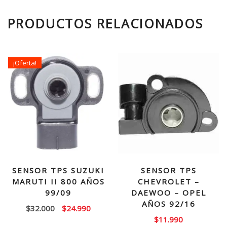
PRODUCTOS RELACIONADOS
¡Oferta!
SENSOR TPS SUZUKI
SENSOR TPS
MARUTI II 800 AÑOS
CHEVROLET –
99/09
DAEWOO – OPEL
AÑOS 92/16
El
El
$
32.000
$
24.990
$
11.990
precio
precio