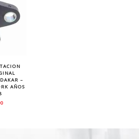
TACION
GINAL
 DAKAR –
ORK AÑOS
8
90