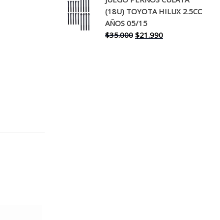
original
actual
(18U) TOYOTA HILUX 2.5CC
era:
es:
AÑOS 05/15
$30.000.
$17.990.
El
El
$
35.000
$
21.990
precio
precio
original
actual
era:
es:
$35.000.
$21.990.