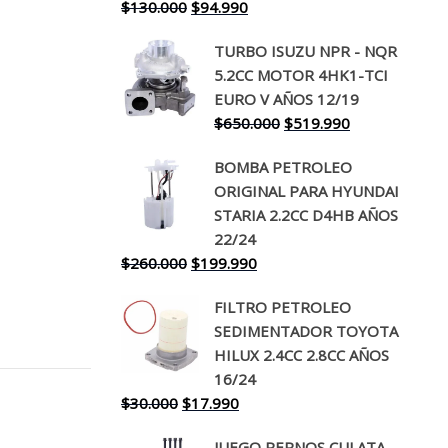
El
El
$
130.000
$
94.990
precio
precio
TURBO ISUZU NPR - NQR
original
actual
5.2CC MOTOR 4HK1-TCI
era:
es:
EURO V AÑOS 12/19
$130.000.
$94.990.
El
El
$
650.000
$
519.990
precio
precio
BOMBA PETROLEO
original
actual
ORIGINAL PARA HYUNDAI
era:
es:
STARIA 2.2CC D4HB AÑOS
$650.000.
$519.990.
22/24
El
El
$
260.000
$
199.990
precio
precio
FILTRO PETROLEO
original
actual
SEDIMENTADOR TOYOTA
era:
es:
HILUX 2.4CC 2.8CC AÑOS
$260.000.
$199.990.
16/24
El
El
$
30.000
$
17.990
precio
precio
JUEGO PERNOS CULATA