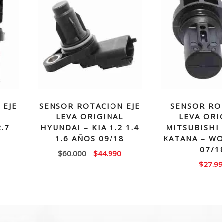
 EJE
SENSOR ROTACION EJE
SENSOR RO
L
LEVA ORIGINAL
LEVA ORI
.7
HYUNDAI – KIA 1.2 1.4
MITSUBISHI
1.6 AÑOS 09/18
KATANA – W
07/1
El
El
El
$
60.000
$
44.990
$
27.9
precio
precio
precio
actual
original
actual
es:
era:
es:
$69.990.
$60.000.
$44.990.