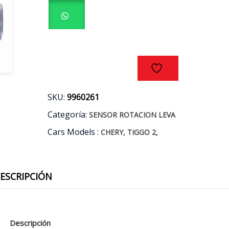
CHERY
TIGGO
2
1.5
AÑOS
17/23
cantidad
SKU:
9960261
Categoría:
SENSOR ROTACION LEVA
Cars Models :
,
,
CHERY
TIGGO 2
ESCRIPCIÓN
Descripción