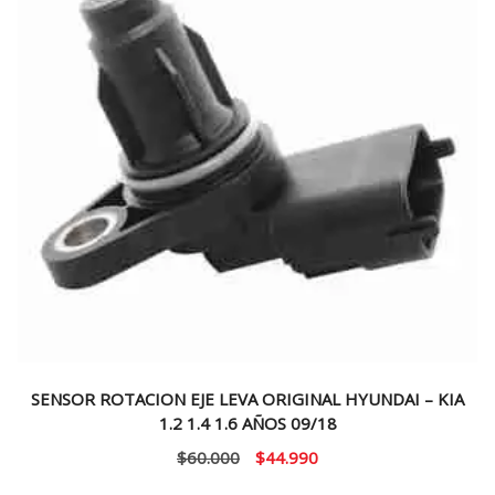
SENSOR ROTACION EJE LEVA ORIGINAL HYUNDAI – KIA
1.2 1.4 1.6 AÑOS 09/18
El
El
$
60.000
$
44.990
precio
precio