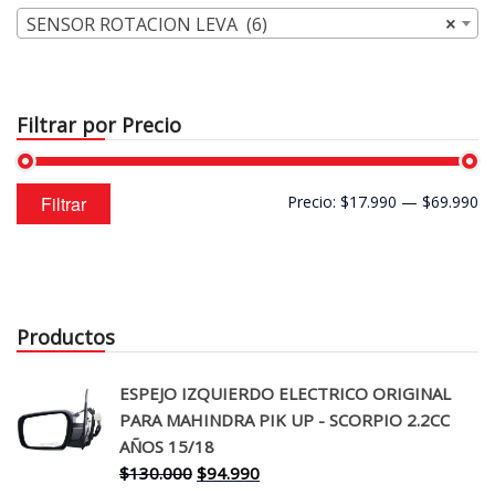
SENSOR ROTACION LEVA (6)
×
Filtrar por Precio
Precio
Precio
Filtrar
Precio:
$17.990
—
$69.990
mínimo
máximo
Productos
ESPEJO IZQUIERDO ELECTRICO ORIGINAL
PARA MAHINDRA PIK UP - SCORPIO 2.2CC
AÑOS 15/18
El
El
$
130.000
$
94.990