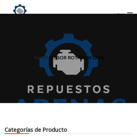
MENU
Búsqueda
de
productos
Inicio
/ SENSOR ROTACION LEVA
INICIO
TIENDA
MI CUENTA
Categorías de Producto