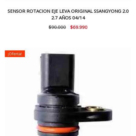
SENSOR ROTACION EJE LEVA ORIGINAL SSANGYONG 2.0
2.7 AÑOS 04/14
El
El
$
90.000
$
69.990
precio
precio
original
actual
era:
es:
¡Oferta!
$90.000.
$69.990.