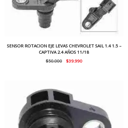
SENSOR ROTACION EJE LEVAS CHEVROLET SAIL 1.4 1.5 –
CAPTIVA 2.4 AÑOS 11/18
El
El
$
50.000
$
39.990
precio
precio
original
actual
era:
es:
$50.000.
$39.990.