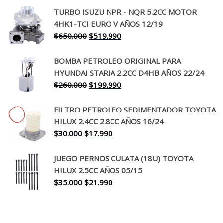
precio
precio
TURBO ISUZU NPR - NQR 5.2CC MOTOR
original
actual
4HK1-TCI EURO V AÑOS 12/19
era:
es:
El
El
$
650.000
$
519.990
$130.000.
$94.990.
precio
precio
original
actual
BOMBA PETROLEO ORIGINAL PARA
era:
es:
HYUNDAI STARIA 2.2CC D4HB AÑOS 22/24
$650.000.
$519.990.
El
El
$
260.000
$
199.990
precio
precio
original
actual
FILTRO PETROLEO SEDIMENTADOR TOYOTA
era:
es:
HILUX 2.4CC 2.8CC AÑOS 16/24
$260.000.
$199.990.
El
El
$
30.000
$
17.990
precio
precio
original
actual
JUEGO PERNOS CULATA (18U) TOYOTA
era:
es:
HILUX 2.5CC AÑOS 05/15
$30.000.
$17.990.
El
El
$
35.000
$
21.990
precio
precio
original
actual
era:
es: