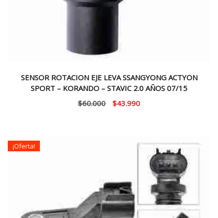
SENSOR ROTACION EJE LEVA SSANGYONG ACTYON
SPORT – KORANDO – STAVIC 2.0 AÑOS 07/15
El
El
$
60.000
$
43.990
precio
precio
original
actual
era:
es:
¡Oferta!
$60.000.
$43.990.