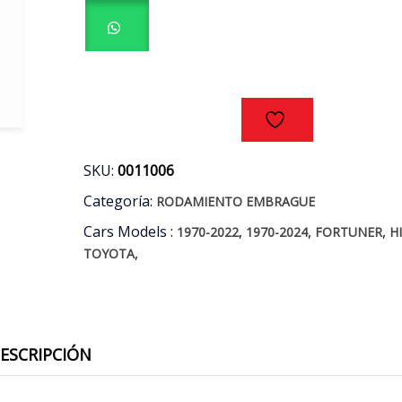
FORTUNER
-
HILUX
2.5
3.0
AÑOS
05/15
cantidad
SKU:
0011006
Categoría:
RODAMIENTO EMBRAGUE
Cars Models :
,
,
,
1970-2022
1970-2024
FORTUNER
H
,
TOYOTA
ESCRIPCIÓN