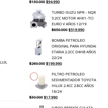
El
El
$
130.000
$
94.990
precio
precio
TURBO ISUZU NPR - NQR
original
actual
5.2CC MOTOR 4HK1-TCI
era:
es:
EURO V AÑOS 12/19
$130.000.
$94.990.
El
El
$
650.000
$
519.990
precio
precio
BOMBA PETROLEO
original
actual
ORIGINAL PARA HYUNDAI
era:
es:
STARIA 2.2CC D4HB AÑOS
$650.000.
$519.990.
22/24
,
ILUX
El
El
$
260.000
$
199.990
precio
precio
FILTRO PETROLEO
original
actual
SEDIMENTADOR TOYOTA
era:
es:
HILUX 2.4CC 2.8CC AÑOS
$260.000.
$199.990.
16/24
El
El
$
30.000
$
17.990
precio
precio
JUEGO PERNOS CULATA