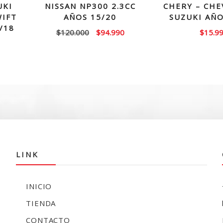
UKI
NISSAN NP300 2.3CC
CHERY – CHE
WIFT
AÑOS 15/20
SUZUKI AÑO
/18
El
El
$
120.000
$
94.990
$
15.9
precio
precio
original
actual
era:
es:
$120.000.
$94.990.
LINK
INICIO
TIENDA
CONTACTO