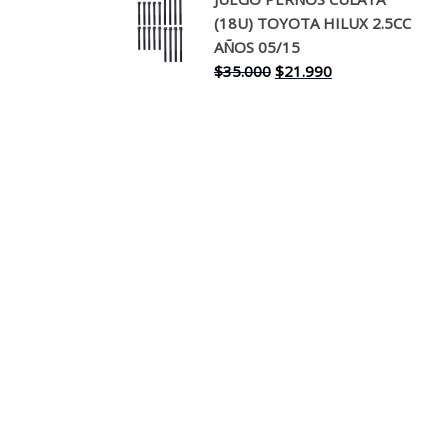
original
actual
(18U) TOYOTA HILUX 2.5CC
era:
es:
AÑOS 05/15
$30.000.
$17.990.
El
El
$
35.000
$
21.990
precio
precio
original
actual
era:
es:
$35.000.
$21.990.