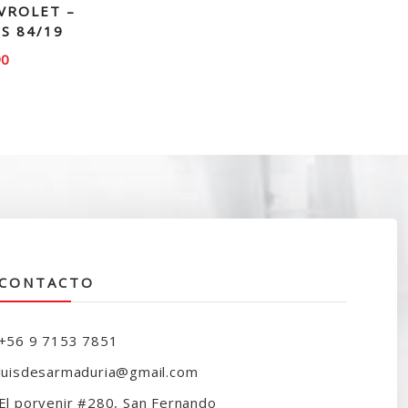
VROLET –
S 84/19
90
CONTACTO
+56 9 7153 7851
luisdesarmaduria@gmail.com
El porvenir #280, San Fernando