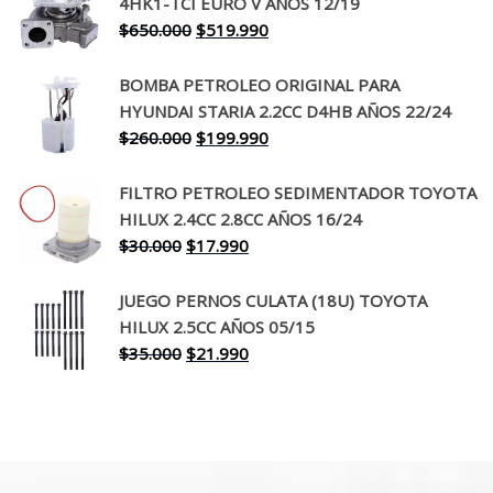
4HK1-TCI EURO V AÑOS 12/19
era:
es:
El
El
$
650.000
$
519.990
$130.000.
$94.990.
precio
precio
original
actual
BOMBA PETROLEO ORIGINAL PARA
era:
es:
HYUNDAI STARIA 2.2CC D4HB AÑOS 22/24
$650.000.
$519.990.
El
El
$
260.000
$
199.990
precio
precio
original
actual
FILTRO PETROLEO SEDIMENTADOR TOYOTA
era:
es:
HILUX 2.4CC 2.8CC AÑOS 16/24
$260.000.
$199.990.
El
El
$
30.000
$
17.990
precio
precio
original
actual
JUEGO PERNOS CULATA (18U) TOYOTA
era:
es:
HILUX 2.5CC AÑOS 05/15
$30.000.
$17.990.
El
El
$
35.000
$
21.990
precio
precio
original
actual
era:
es:
$35.000.
$21.990.