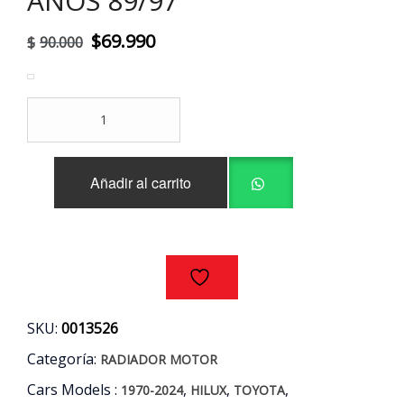
AÑOS 89/97
El
El
$
69.990
$
90.000
precio
precio
original
actual
RADIADOR
era:
es:
MOTOR
TOYOTA
$90.000.
$69.990.
HILUX
Añadir al carrito
1.8
2.4
AÑOS
89/97
cantidad
SKU:
0013526
Categoría:
RADIADOR MOTOR
Cars Models :
,
,
,
1970-2024
HILUX
TOYOTA