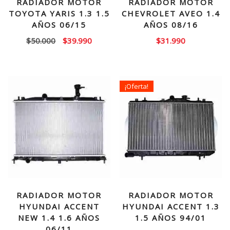
RADIADOR MOTOR
RADIADOR MOTOR
TOYOTA YARIS 1.3 1.5
CHEVROLET AVEO 1.4
AÑOS 06/15
AÑOS 08/16
El
El
$
50.000
$
39.990
$
31.990
precio
precio
original
actual
era:
es:
¡Oferta!
$50.000.
$39.990.
RADIADOR MOTOR
RADIADOR MOTOR
HYUNDAI ACCENT
HYUNDAI ACCENT 1.3
NEW 1.4 1.6 AÑOS
1.5 AÑOS 94/01
06/11