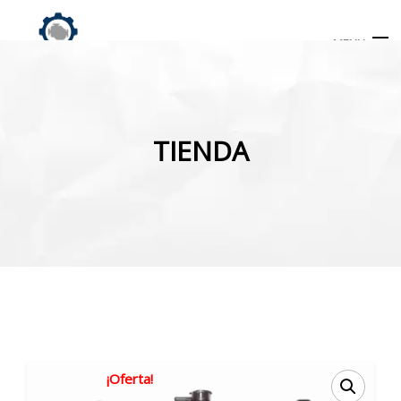
MENU
Búsqueda
de
TIENDA
productos
INICIO
TIENDA
MI CUENTA
¡Oferta!