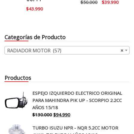
El
El
$
50.000
$
39.990
$
43.990
precio
precio
original
actual
era:
es:
$50.000.
$39.99
Categorías de Producto
RADIADOR MOTOR (57)
×
Productos
ESPEJO IZQUIERDO ELECTRICO ORIGINAL
PARA MAHINDRA PIK UP - SCORPIO 2.2CC
AÑOS 15/18
El
El
$
130.000
$
94.990
precio
precio
TURBO ISUZU NPR - NQR 5.2CC MOTOR
original
actual