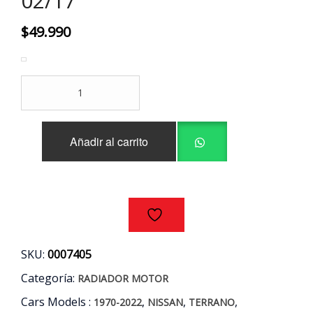
02/17
$
49.990
RADIADOR
MOTOR
NISSAN
TERRANO
Añadir al carrito
D22
2.7
AÑOS
02/17
cantidad
SKU:
0007405
Categoría:
RADIADOR MOTOR
Cars Models :
,
,
,
1970-2022
NISSAN
TERRANO