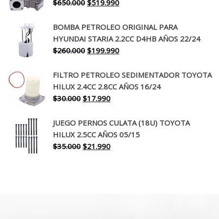
El
El
$
650.000
$
519.990
$130.000.
$94.990.
precio
precio
original
actual
BOMBA PETROLEO ORIGINAL PARA
era:
es:
HYUNDAI STARIA 2.2CC D4HB AÑOS 22/24
$650.000.
$519.990.
El
El
$
260.000
$
199.990
precio
precio
original
actual
FILTRO PETROLEO SEDIMENTADOR TOYOTA
era:
es:
HILUX 2.4CC 2.8CC AÑOS 16/24
$260.000.
$199.990.
El
El
$
30.000
$
17.990
precio
precio
original
actual
JUEGO PERNOS CULATA (18U) TOYOTA
era:
es:
HILUX 2.5CC AÑOS 05/15
$30.000.
$17.990.
El
El
$
35.000
$
21.990
precio
precio
original
actual
era:
es:
$35.000.
$21.990.