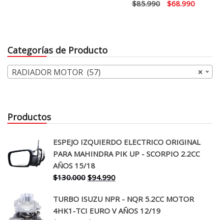
El
El
$
85.990
$
68.990
precio
precio
original
actual
era:
es:
Categorías de Producto
$85.990.
$68.99
RADIADOR MOTOR (57)
×
Productos
ESPEJO IZQUIERDO ELECTRICO ORIGINAL
PARA MAHINDRA PIK UP - SCORPIO 2.2CC
AÑOS 15/18
El
El
$
130.000
$
94.990
precio
precio
TURBO ISUZU NPR - NQR 5.2CC MOTOR
original
actual
4HK1-TCI EURO V AÑOS 12/19
era:
es: