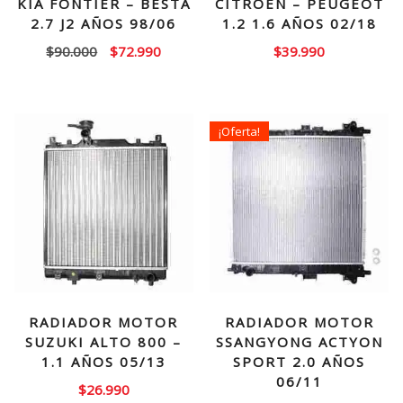
KIA FONTIER – BESTA
CITROEN – PEUGEOT
2.7 J2 AÑOS 98/06
1.2 1.6 AÑOS 02/18
El
El
$
90.000
$
72.990
$
39.990
precio
precio
original
actual
era:
es:
¡Oferta!
$90.000.
$72.990.
RADIADOR MOTOR
RADIADOR MOTOR
SUZUKI ALTO 800 –
SSANGYONG ACTYON
1.1 AÑOS 05/13
SPORT 2.0 AÑOS
06/11
$
26.990