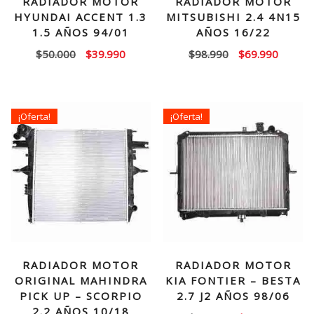
RADIADOR MOTOR
RADIADOR MOTOR
HYUNDAI ACCENT 1.3
MITSUBISHI 2.4 4N15
1.5 AÑOS 94/01
AÑOS 16/22
El
El
El
El
$
50.000
$
39.990
$
98.990
$
69.990
precio
precio
precio
precio
original
actual
original
actual
era:
es:
era:
es:
¡Oferta!
¡Oferta!
$50.000.
$39.990.
$98.990.
$69.99
RADIADOR MOTOR
RADIADOR MOTOR
ORIGINAL MAHINDRA
KIA FONTIER – BESTA
PICK UP – SCORPIO
2.7 J2 AÑOS 98/06
2.2 AÑOS 10/18