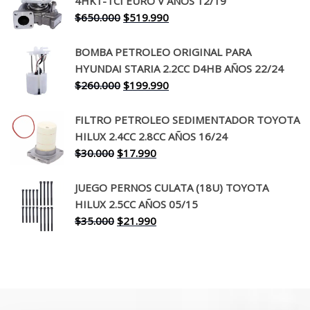
4HK1-TCI EURO V AÑOS 12/19
era:
es:
El
El
$
650.000
$
519.990
$130.000.
$94.990.
precio
precio
original
actual
BOMBA PETROLEO ORIGINAL PARA
era:
es:
HYUNDAI STARIA 2.2CC D4HB AÑOS 22/24
$650.000.
$519.990.
El
El
$
260.000
$
199.990
precio
precio
original
actual
FILTRO PETROLEO SEDIMENTADOR TOYOTA
era:
es:
HILUX 2.4CC 2.8CC AÑOS 16/24
$260.000.
$199.990.
El
El
$
30.000
$
17.990
precio
precio
original
actual
JUEGO PERNOS CULATA (18U) TOYOTA
era:
es:
HILUX 2.5CC AÑOS 05/15
$30.000.
$17.990.
El
El
$
35.000
$
21.990
precio
precio
original
actual
era:
es:
$35.000.
$21.990.