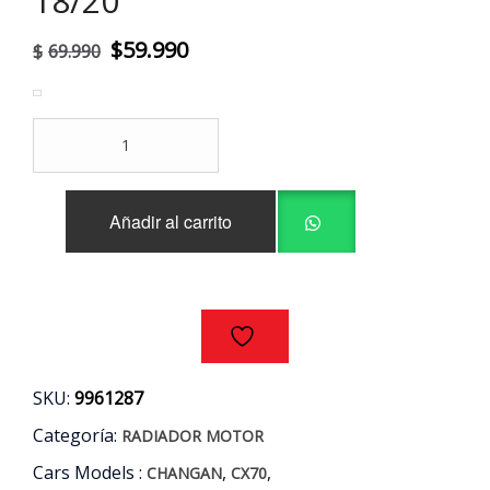
18/20
El
El
$
59.990
$
69.990
precio
precio
original
actual
RADIADOR
era:
es:
MOTOR
CHANGAN
$69.990.
$59.990.
CX70
Añadir al carrito
1.6
AÑOS
18/20
cantidad
SKU:
9961287
Categoría:
RADIADOR MOTOR
Cars Models :
,
,
CHANGAN
CX70