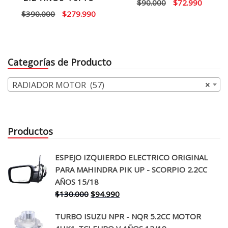
El
El
$
90.000
$
72.990
El
El
$
390.000
$
279.990
precio
precio
precio
precio
original
actual
original
actual
era:
es:
era:
es:
$90.000.
$72.99
Categorías de Producto
$390.000.
$279.990.
RADIADOR MOTOR (57)
×
Productos
ESPEJO IZQUIERDO ELECTRICO ORIGINAL
PARA MAHINDRA PIK UP - SCORPIO 2.2CC
AÑOS 15/18
El
El
$
130.000
$
94.990
precio
precio
TURBO ISUZU NPR - NQR 5.2CC MOTOR
original
actual