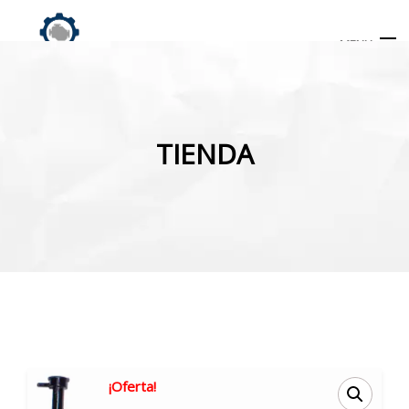
MENU
Búsqueda
de
TIENDA
productos
INICIO
TIENDA
MI CUENTA
¡Oferta!