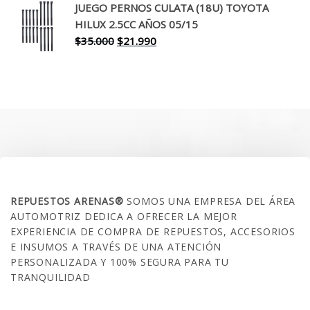
original
actual
JUEGO PERNOS CULATA (18U) TOYOTA
era:
es:
HILUX 2.5CC AÑOS 05/15
$30.000.
$17.990.
El
El
$
35.000
$
21.990
precio
precio
original
actual
era:
es:
$35.000.
$21.990.
SOBRE NOSOTROS
REPUESTOS ARENAS®
SOMOS UNA EMPRESA DEL ÁREA
AUTOMOTRIZ DEDICA A OFRECER LA MEJOR
EXPERIENCIA DE COMPRA DE REPUESTOS, ACCESORIOS
E INSUMOS A TRAVÉS DE UNA ATENCIÓN
PERSONALIZADA Y 100% SEGURA PARA TU
TRANQUILIDAD