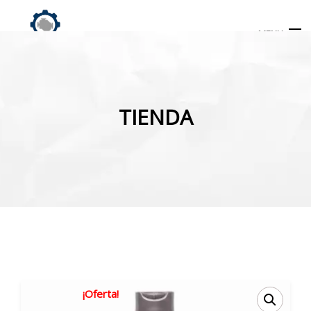
MENU
Búsqueda
de
TIENDA
productos
INICIO
TIENDA
MI CUENTA
¡Oferta!