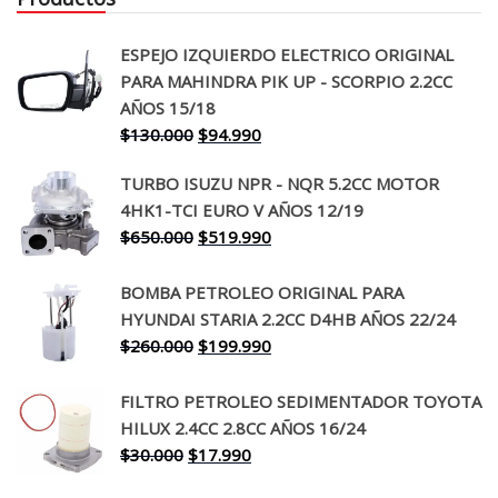
ESPEJO IZQUIERDO ELECTRICO ORIGINAL
PARA MAHINDRA PIK UP - SCORPIO 2.2CC
AÑOS 15/18
El
El
$
130.000
$
94.990
precio
precio
TURBO ISUZU NPR - NQR 5.2CC MOTOR
original
actual
4HK1-TCI EURO V AÑOS 12/19
era:
es:
El
El
$
650.000
$
519.990
$130.000.
$94.990.
precio
precio
original
actual
BOMBA PETROLEO ORIGINAL PARA
era:
es:
HYUNDAI STARIA 2.2CC D4HB AÑOS 22/24
$650.000.
$519.990.
El
El
$
260.000
$
199.990
precio
precio
original
actual
FILTRO PETROLEO SEDIMENTADOR TOYOTA
era:
es:
HILUX 2.4CC 2.8CC AÑOS 16/24
$260.000.
$199.990.
El
El
$
30.000
$
17.990
precio
precio