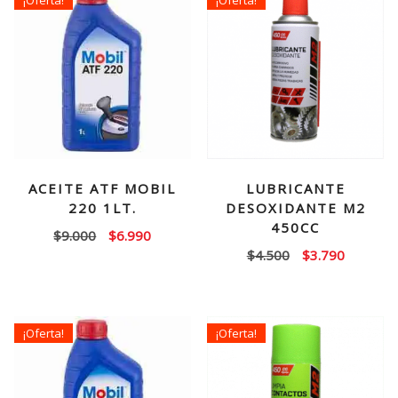
ACEITE ATF MOBIL
LUBRICANTE
220 1LT.
DESOXIDANTE M2
450CC
El
El
$
9.000
$
6.990
El
El
$
4.500
$
3.790
precio
precio
precio
precio
original
actual
original
actual
era:
es:
era:
es:
$9.000.
$6.990.
¡Oferta!
¡Oferta!
$4.500.
$3.790.