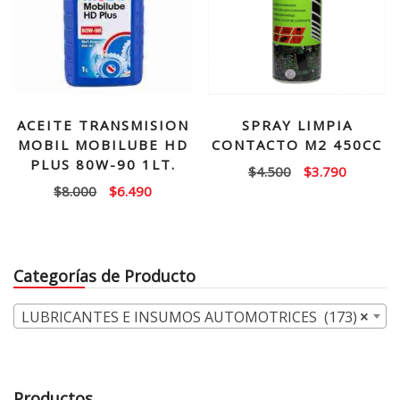
ACEITE TRANSMISION
SPRAY LIMPIA
MOBIL MOBILUBE HD
CONTACTO M2 450CC
PLUS 80W-90 1LT.
El
El
$
4.500
$
3.790
El
El
$
8.000
$
6.490
precio
precio
precio
precio
original
actual
original
actual
era:
es:
era:
es:
$4.500.
$3.790.
Categorías de Producto
$8.000.
$6.490.
LUBRICANTES E INSUMOS AUTOMOTRICES (173)
×
Productos