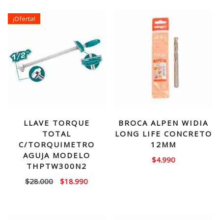
¡Oferta!
LLAVE TORQUE
BROCA ALPEN WIDIA
TOTAL
LONG LIFE CONCRETO
C/TORQUIMETRO
12MM
AGUJA MODELO
$
4.990
THPTW300N2
El
El
$
28.000
$
18.990
precio
precio
original
actual
era:
es: