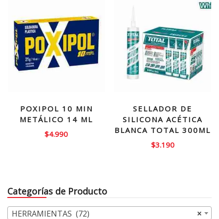
$28.000.
$18.990.
POXIPOL 10 MIN
SELLADOR DE
METÁLICO 14 ML
SILICONA ACÉTICA
BLANCA TOTAL 300ML
$
4.990
$
3.190
Categorías de Producto
HERRAMIENTAS (72)
×