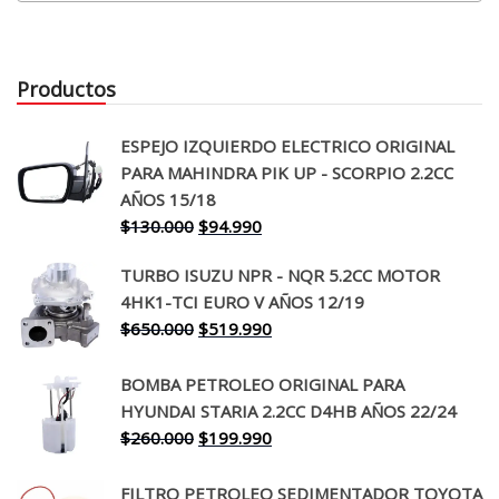
Productos
ESPEJO IZQUIERDO ELECTRICO ORIGINAL
PARA MAHINDRA PIK UP - SCORPIO 2.2CC
AÑOS 15/18
El
El
$
130.000
$
94.990
precio
precio
TURBO ISUZU NPR - NQR 5.2CC MOTOR
original
actual
4HK1-TCI EURO V AÑOS 12/19
era:
es:
El
El
$
650.000
$
519.990
$130.000.
$94.990.
precio
precio
original
actual
BOMBA PETROLEO ORIGINAL PARA
era:
es:
HYUNDAI STARIA 2.2CC D4HB AÑOS 22/24
$650.000.
$519.990.
El
El
$
260.000
$
199.990
precio
precio
original
actual
FILTRO PETROLEO SEDIMENTADOR TOYOTA