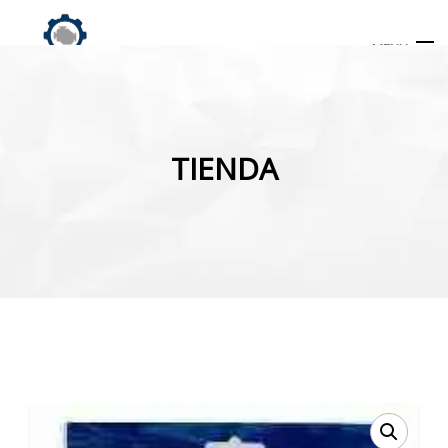
MENU
Búsqueda
de
TIENDA
productos
INICIO
TIENDA
MI CUENTA