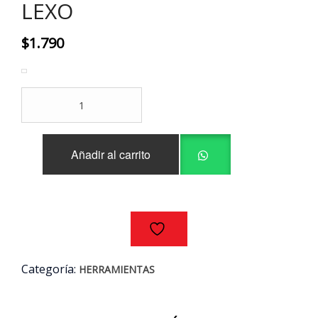
LEXO
$
1.790
PORTA
LAMPARAS
OVAL
LEXO
Añadir al carrito
E-
27
ENVASADO
BL
LEXO
cantidad
Categoría:
HERRAMIENTAS