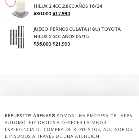
era:
es:
HILUX 2.4CC 2.8CC AÑOS 16/24
$260.000.
$199.990.
El
El
$
30.000
$
17.990
precio
precio
original
actual
JUEGO PERNOS CULATA (18U) TOYOTA
era:
es:
HILUX 2.5CC AÑOS 05/15
$30.000.
$17.990.
El
El
$
35.000
$
21.990
precio
precio
original
actual
era:
es:
$35.000.
$21.990.
SOBRE NOSOTROS
REPUESTOS ARENAS®
SOMOS UNA EMPRESA DEL ÁREA
AUTOMOTRIZ DEDICA A OFRECER LA MEJOR
EXPERIENCIA DE COMPRA DE REPUESTOS, ACCESORIOS
E INSUMOS A TRAVÉS DE UNA ATENCIÓN