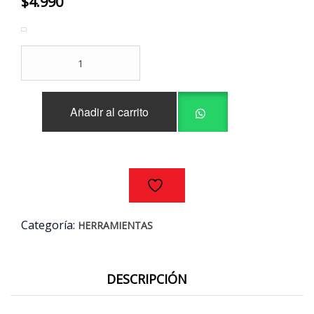
$
4.990
PILAS
ENERGIZER®
CR2025
LITHIUM
Añadir al carrito
PACK
5
UNIDADES
cantidad
Categoría:
HERRAMIENTAS
DESCRIPCIÓN