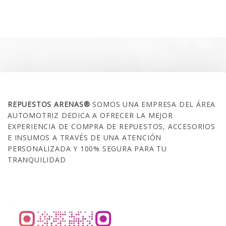
original
actual
era:
es:
$35.000.
$21.990.
SOBRE NOSOTROS
REPUESTOS ARENAS®
SOMOS UNA EMPRESA DEL ÁREA
AUTOMOTRIZ DEDICA A OFRECER LA MEJOR
EXPERIENCIA DE COMPRA DE REPUESTOS, ACCESORIOS
E INSUMOS A TRAVÉS DE UNA ATENCIÓN
PERSONALIZADA Y 100% SEGURA PARA TU
TRANQUILIDAD