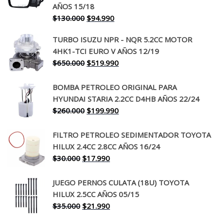
AÑOS 15/18
El
El
$
130.000
$
94.990
precio
precio
TURBO ISUZU NPR - NQR 5.2CC MOTOR
original
actual
4HK1-TCI EURO V AÑOS 12/19
era:
es:
El
El
$
650.000
$
519.990
$130.000.
$94.990.
precio
precio
original
actual
BOMBA PETROLEO ORIGINAL PARA
era:
es:
HYUNDAI STARIA 2.2CC D4HB AÑOS 22/24
$650.000.
$519.990.
El
El
$
260.000
$
199.990
precio
precio
original
actual
FILTRO PETROLEO SEDIMENTADOR TOYOTA
era:
es:
HILUX 2.4CC 2.8CC AÑOS 16/24
$260.000.
$199.990.
El
El
$
30.000
$
17.990
precio
precio
original
actual
JUEGO PERNOS CULATA (18U) TOYOTA
era:
es:
HILUX 2.5CC AÑOS 05/15
$30.000.
$17.990.
El
El
$
35.000
$
21.990
precio
precio