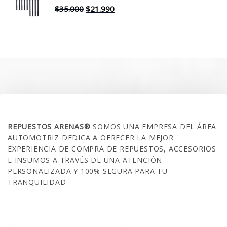
$30.000.
$17.990.
El
El
$
35.000
$
21.990
precio
precio
original
actual
era:
es:
$35.000.
$21.990.
SOBRE NOSOTROS
REPUESTOS ARENAS®
SOMOS UNA EMPRESA DEL ÁREA
AUTOMOTRIZ DEDICA A OFRECER LA MEJOR
EXPERIENCIA DE COMPRA DE REPUESTOS, ACCESORIOS
E INSUMOS A TRAVÉS DE UNA ATENCIÓN
PERSONALIZADA Y 100% SEGURA PARA TU
TRANQUILIDAD