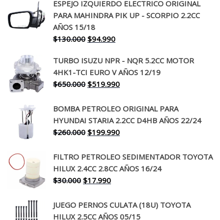
ESPEJO IZQUIERDO ELECTRICO ORIGINAL
PARA MAHINDRA PIK UP - SCORPIO 2.2CC
AÑOS 15/18
El
El
$
130.000
$
94.990
precio
precio
TURBO ISUZU NPR - NQR 5.2CC MOTOR
original
actual
4HK1-TCI EURO V AÑOS 12/19
era:
es:
El
El
$
650.000
$
519.990
$130.000.
$94.990.
precio
precio
original
actual
BOMBA PETROLEO ORIGINAL PARA
era:
es:
HYUNDAI STARIA 2.2CC D4HB AÑOS 22/24
$650.000.
$519.990.
El
El
$
260.000
$
199.990
precio
precio
original
actual
FILTRO PETROLEO SEDIMENTADOR TOYOTA
era:
es:
HILUX 2.4CC 2.8CC AÑOS 16/24
$260.000.
$199.990.
El
El
$
30.000
$
17.990
precio
precio
original
actual
JUEGO PERNOS CULATA (18U) TOYOTA
era:
es:
HILUX 2.5CC AÑOS 05/15