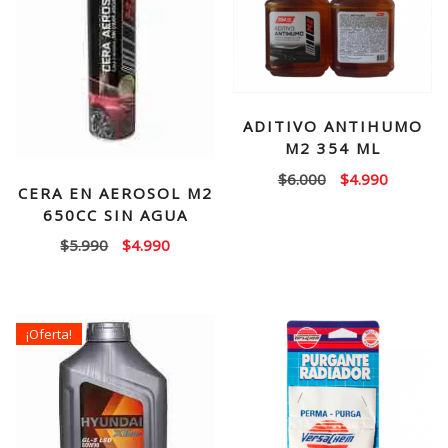
ADITIVO ANTIHUMO
M2 354 ML
El
El
$
6.000
$
4.990
CERA EN AEROSOL M2
precio
precio
650CC SIN AGUA
original
actual
El
El
$
5.990
$
4.990
era:
es:
precio
precio
$6.000.
$4.990.
original
actual
era:
es:
¡Oferta!
$5.990.
$4.990.