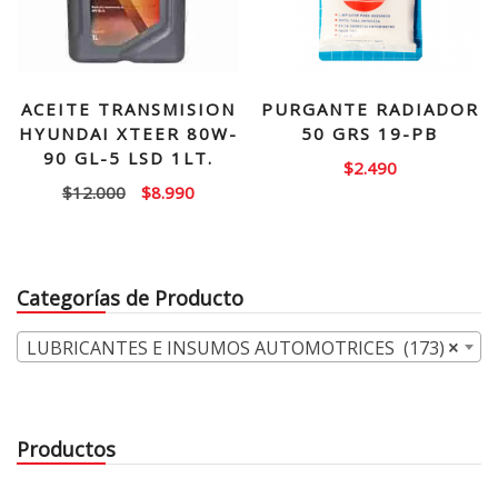
ACEITE TRANSMISION
PURGANTE RADIADOR
HYUNDAI XTEER 80W-
50 GRS 19-PB
90 GL-5 LSD 1LT.
$
2.490
El
El
$
12.000
$
8.990
precio
precio
original
actual
era:
es:
Categorías de Producto
$12.000.
$8.990.
LUBRICANTES E INSUMOS AUTOMOTRICES (173)
×
Productos