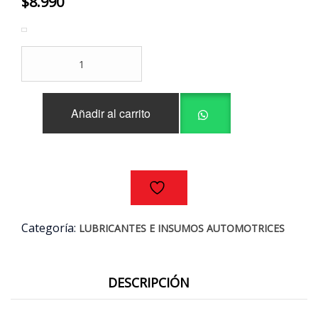
$
8.990
PEGAMENTO
URETANO
HENKEL
9092
Añadir al carrito
310ML
cantidad
Categoría:
LUBRICANTES E INSUMOS AUTOMOTRICES
DESCRIPCIÓN