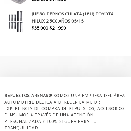
precio
precio
original
actual
JUEGO PERNOS CULATA (18U) TOYOTA
era:
es:
HILUX 2.5CC AÑOS 05/15
$30.000.
$17.990.
El
El
$
35.000
$
21.990
precio
precio
original
actual
era:
es:
$35.000.
$21.990.
SOBRE NOSOTROS
REPUESTOS ARENAS®
SOMOS UNA EMPRESA DEL ÁREA
AUTOMOTRIZ DEDICA A OFRECER LA MEJOR
EXPERIENCIA DE COMPRA DE REPUESTOS, ACCESORIOS
E INSUMOS A TRAVÉS DE UNA ATENCIÓN
PERSONALIZADA Y 100% SEGURA PARA TU
TRANQUILIDAD