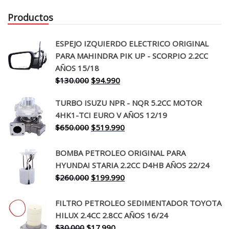
Productos
ESPEJO IZQUIERDO ELECTRICO ORIGINAL
PARA MAHINDRA PIK UP - SCORPIO 2.2CC
AÑOS 15/18
El
El
$
130.000
$
94.990
precio
precio
TURBO ISUZU NPR - NQR 5.2CC MOTOR
original
actual
4HK1-TCI EURO V AÑOS 12/19
era:
es:
El
El
$
650.000
$
519.990
$130.000.
$94.990.
precio
precio
original
actual
BOMBA PETROLEO ORIGINAL PARA
era:
es:
HYUNDAI STARIA 2.2CC D4HB AÑOS 22/24
$650.000.
$519.990.
El
El
$
260.000
$
199.990
precio
precio
original
actual
FILTRO PETROLEO SEDIMENTADOR TOYOTA
era:
es:
HILUX 2.4CC 2.8CC AÑOS 16/24
$260.000.
$199.990.
El
El
$
30.000
$
17.990