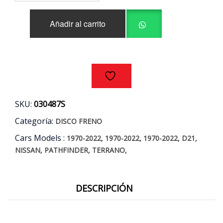
DELANTEROS
(PAR)
Añadir al carrito
NISSAN
D21
-
PATHFINDER
-
TERRANO
AÑOS
87/10
SKU:
030487S
cantidad
Categoría:
DISCO FRENO
Cars Models :
,
,
,
,
1970-2022
1970-2022
1970-2022
D21
,
,
,
NISSAN
PATHFINDER
TERRANO
DESCRIPCIÓN