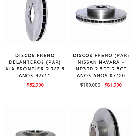
DISCOS FRENO
DISCOS FRENO (PAR)
DELANTEROS (PAR)
NISSAN NAVARA –
KIA FRONTIER 2.7/2.5
NP300 2.3CC 2.5CC
AÑOS 97/11
AÑOS AÑOS 07/20
El
El
$
52.990
$
100.000
$
81.990
precio
precio
original
actual
era:
es:
$100.000.
$81.99