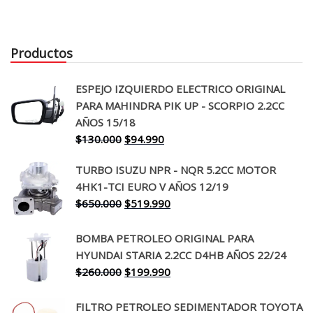
Productos
ESPEJO IZQUIERDO ELECTRICO ORIGINAL
PARA MAHINDRA PIK UP - SCORPIO 2.2CC
AÑOS 15/18
El
El
$
130.000
$
94.990
precio
precio
TURBO ISUZU NPR - NQR 5.2CC MOTOR
original
actual
4HK1-TCI EURO V AÑOS 12/19
era:
es:
El
El
$
650.000
$
519.990
$130.000.
$94.990.
precio
precio
original
actual
BOMBA PETROLEO ORIGINAL PARA
era:
es:
HYUNDAI STARIA 2.2CC D4HB AÑOS 22/24
$650.000.
$519.990.
El
El
$
260.000
$
199.990
precio
precio
original
actual
FILTRO PETROLEO SEDIMENTADOR TOYOTA