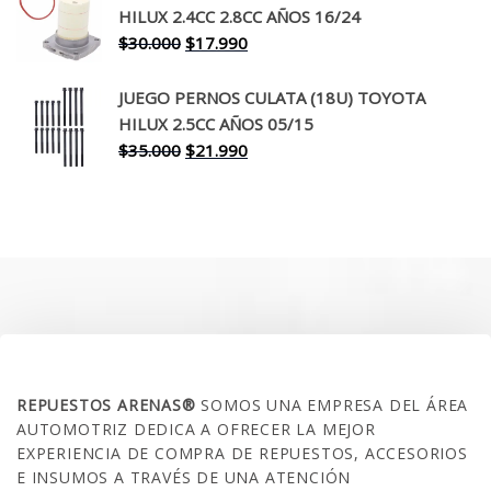
era:
es:
HILUX 2.4CC 2.8CC AÑOS 16/24
$260.000.
$199.990.
El
El
$
30.000
$
17.990
precio
precio
original
actual
JUEGO PERNOS CULATA (18U) TOYOTA
era:
es:
HILUX 2.5CC AÑOS 05/15
$30.000.
$17.990.
El
El
$
35.000
$
21.990
precio
precio
original
actual
era:
es:
$35.000.
$21.990.
SOBRE NOSOTROS
REPUESTOS ARENAS®
SOMOS UNA EMPRESA DEL ÁREA
AUTOMOTRIZ DEDICA A OFRECER LA MEJOR
EXPERIENCIA DE COMPRA DE REPUESTOS, ACCESORIOS
E INSUMOS A TRAVÉS DE UNA ATENCIÓN