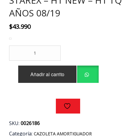
STAREX – H1 NEW – H1 TQ
AÑOS 08/19
$
43.990
CAZOLETAS
DELANTERAS
(PAR)
HYUNDAI
Añadir al carrito
GRAND
STAREX
-
H1
NEW
-
H1
TQ
SKU:
0026186
AÑOS
08/19
Categoría:
CAZOLETA AMORTIGUADOR