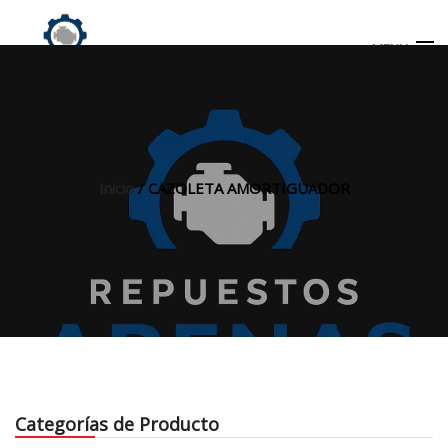
MENU
Búsqueda
de
productos
Inicio
/ CAZOLETA AMORTIGUADOR
INICIO
TIENDA
MI CUENTA
Categorías de Producto