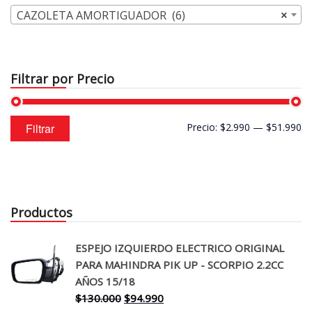
CAZOLETA AMORTIGUADOR (6)
×
Filtrar por Precio
Precio
Precio
Filtrar
Precio:
$2.990
—
$51.990
mínimo
máximo
Productos
ESPEJO IZQUIERDO ELECTRICO ORIGINAL
PARA MAHINDRA PIK UP - SCORPIO 2.2CC
AÑOS 15/18
El
El
$
130.000
$
94.990