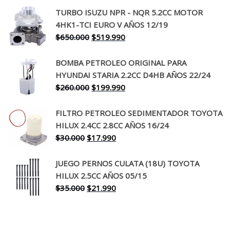
precio
precio
TURBO ISUZU NPR - NQR 5.2CC MOTOR
original
actual
4HK1-TCI EURO V AÑOS 12/19
era:
es:
El
El
$
650.000
$
519.990
$130.000.
$94.990.
precio
precio
original
actual
BOMBA PETROLEO ORIGINAL PARA
era:
es:
HYUNDAI STARIA 2.2CC D4HB AÑOS 22/24
$650.000.
$519.990.
El
El
$
260.000
$
199.990
precio
precio
original
actual
FILTRO PETROLEO SEDIMENTADOR TOYOTA
era:
es:
HILUX 2.4CC 2.8CC AÑOS 16/24
$260.000.
$199.990.
El
El
$
30.000
$
17.990
precio
precio
original
actual
JUEGO PERNOS CULATA (18U) TOYOTA
era:
es:
HILUX 2.5CC AÑOS 05/15
$30.000.
$17.990.
El
El
$
35.000
$
21.990
precio
precio
original
actual
era:
es: