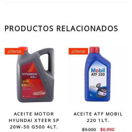
PRODUCTOS RELACIONADOS
¡Oferta!
¡Oferta!
ACEITE MOTOR
ACEITE ATF MOBIL
HYUNDAI XTEER SP
220 1LT.
20W-50 G500 4LT.
El
El
$
9.000
$
6.990