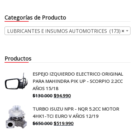
original
actual
$31.000.
$24.990.
era:
es:
Categorías de Producto
$30.000.
$23.99
LUBRICANTES E INSUMOS AUTOMOTRICES (173)
×
Productos
ESPEJO IZQUIERDO ELECTRICO ORIGINAL
PARA MAHINDRA PIK UP - SCORPIO 2.2CC
AÑOS 15/18
El
El
$
130.000
$
94.990
precio
precio
TURBO ISUZU NPR - NQR 5.2CC MOTOR
original
actual
4HK1-TCI EURO V AÑOS 12/19
era:
es:
El
El
$
650.000
$
519.990
$130.000.
$94.990.
precio
precio