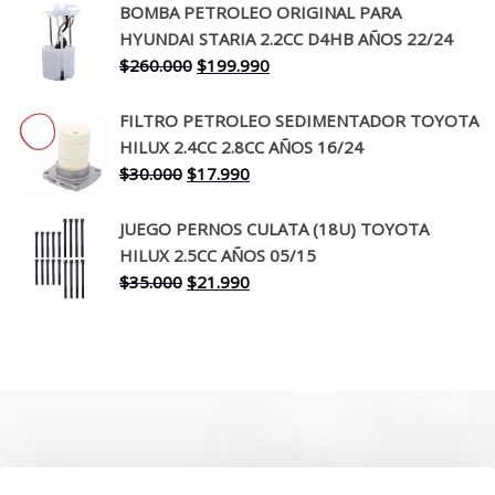
original
actual
BOMBA PETROLEO ORIGINAL PARA
era:
es:
HYUNDAI STARIA 2.2CC D4HB AÑOS 22/24
$650.000.
$519.990.
El
El
$
260.000
$
199.990
precio
precio
original
actual
FILTRO PETROLEO SEDIMENTADOR TOYOTA
era:
es:
HILUX 2.4CC 2.8CC AÑOS 16/24
$260.000.
$199.990.
El
El
$
30.000
$
17.990
precio
precio
original
actual
JUEGO PERNOS CULATA (18U) TOYOTA
era:
es:
HILUX 2.5CC AÑOS 05/15
$30.000.
$17.990.
El
El
$
35.000
$
21.990
precio
precio
original
actual
era:
es:
$35.000.
$21.990.
SOBRE NOSOTROS