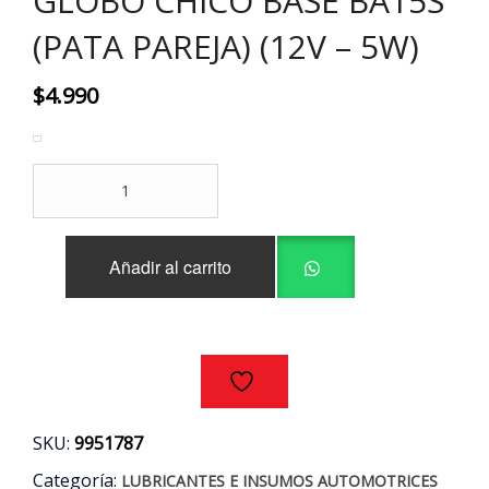
GLOBO CHICO BASE BA15S
(PATA PAREJA) (12V – 5W)
$
4.990
PACK
10
AMPOLLETAS
HALOGENAS
Añadir al carrito
1
CONTACTO
GLOBO
CHICO
BASE
BA15S
(PATA
PAREJA)
SKU:
9951787
(12V
–
Categoría:
LUBRICANTES E INSUMOS AUTOMOTRICES