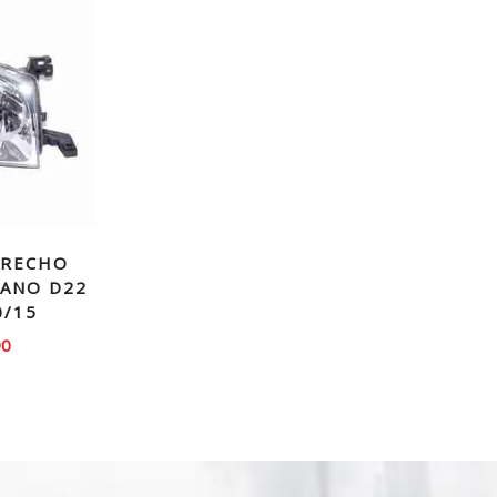
ERECHO
RANO D22
0/15
90