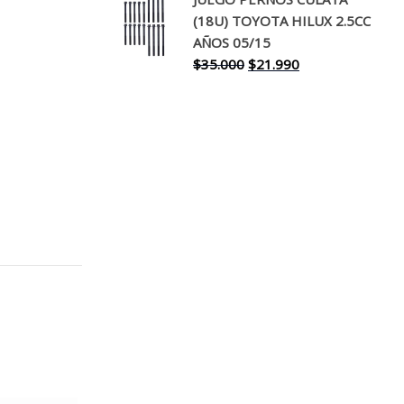
original
actual
(18U) TOYOTA HILUX 2.5CC
era:
es:
AÑOS 05/15
$30.000.
$17.990.
El
El
$
35.000
$
21.990
precio
precio
original
actual
era:
es:
$35.000.
$21.990.