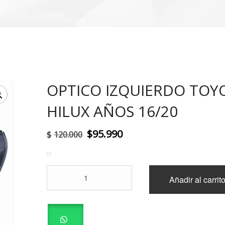
OPTICO IZQUIERDO TOY
!
HILUX AÑOS 16/20
El
El
$
95.990
$
120.000
precio
precio
original
actual
OPTICO
Añadir al carrit
era:
es:
IZQUIERDO
TOYOTA
$120.000.
$95.990.
HILUX
AÑOS
16/20