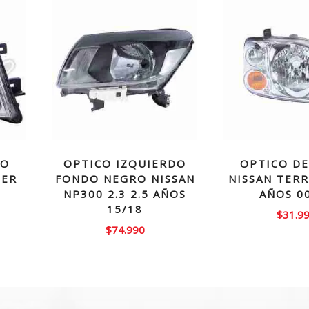
HO
OPTICO IZQUIERDO
OPTICO D
DER
FONDO NEGRO NISSAN
NISSAN TER
NP300 2.3 2.5 AÑOS
AÑOS 0
15/18
$
31.9
$
74.990