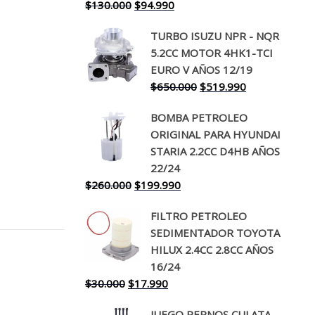
El
El
$
130.000
$
94.990
precio
precio
TURBO ISUZU NPR - NQR
original
actual
5.2CC MOTOR 4HK1-TCI
era:
es:
EURO V AÑOS 12/19
$130.000.
$94.990.
El
El
$
650.000
$
519.990
precio
precio
BOMBA PETROLEO
original
actual
ORIGINAL PARA HYUNDAI
era:
es:
STARIA 2.2CC D4HB AÑOS
$650.000.
$519.990.
22/24
El
El
$
260.000
$
199.990
precio
precio
FILTRO PETROLEO
original
actual
SEDIMENTADOR TOYOTA
era:
es:
HILUX 2.4CC 2.8CC AÑOS
$260.000.
$199.990.
16/24
El
El
$
30.000
$
17.990
precio
precio
JUEGO PERNOS CULATA