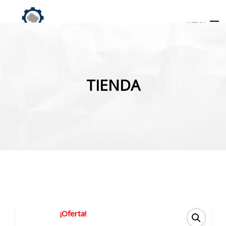
MENU
Búsqueda
de
TIENDA
productos
INICIO
TIENDA
MI CUENTA
¡Oferta!