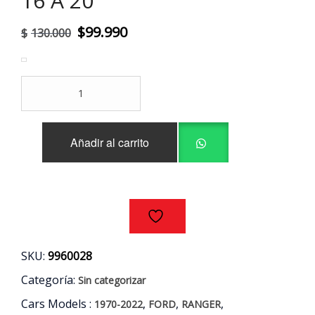
16 A 20
El
El
$
99.990
$
130.000
precio
precio
original
actual
OPTICO
era:
es:
IZQUIERDO
FORD
$130.000.
$99.990.
RANGER
Añadir al carrito
3.2CC
P5AT
AÑOS
16
A
20
cantidad
SKU:
9960028
Categoría:
Sin categorizar
Cars Models :
,
,
,
1970-2022
FORD
RANGER