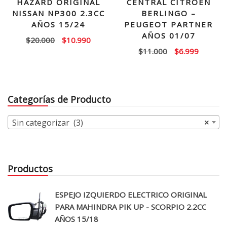
HAZARD ORIGINAL
CENTRAL CITROEN
NISSAN NP300 2.3CC
BERLINGO –
AÑOS 15/24
PEUGEOT PARTNER
AÑOS 01/07
El
El
$
20.000
$
10.990
El
El
$
11.000
$
6.999
precio
precio
precio
precio
original
actual
original
actual
era:
es:
era:
es:
$20.000.
$10.990.
Categorías de Producto
$11.000.
$6.999.
Sin categorizar (3)
×
Productos
ESPEJO IZQUIERDO ELECTRICO ORIGINAL
PARA MAHINDRA PIK UP - SCORPIO 2.2CC
AÑOS 15/18