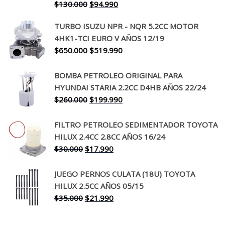
El
El
$
130.000
$
94.990
precio
precio
TURBO ISUZU NPR - NQR 5.2CC MOTOR
original
actual
4HK1-TCI EURO V AÑOS 12/19
era:
es:
El
El
$
650.000
$
519.990
$130.000.
$94.990.
precio
precio
original
actual
BOMBA PETROLEO ORIGINAL PARA
era:
es:
HYUNDAI STARIA 2.2CC D4HB AÑOS 22/24
$650.000.
$519.990.
El
El
$
260.000
$
199.990
precio
precio
original
actual
FILTRO PETROLEO SEDIMENTADOR TOYOTA
era:
es:
HILUX 2.4CC 2.8CC AÑOS 16/24
$260.000.
$199.990.
El
El
$
30.000
$
17.990
precio
precio
original
actual
JUEGO PERNOS CULATA (18U) TOYOTA
era:
es:
HILUX 2.5CC AÑOS 05/15
$30.000.
$17.990.
El
El
$
35.000
$
21.990
precio
precio
original
actual