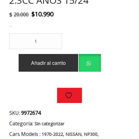
2.3CC AÑOS 15/24
El
El
$
10.990
$
20.000
precio
precio
original
actual
INTERRUPTOR
era:
es:
HAZARD
ORIGINAL
$20.000.
$10.990.
NISSAN
Añadir al carrito
NP300
2.3CC
AÑOS
15/24
cantidad
SKU:
9972674
Categoría:
Sin categorizar
Cars Models :
,
,
,
1970-2022
NISSAN
NP300