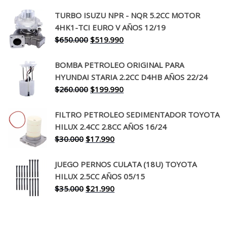
precio
precio
TURBO ISUZU NPR - NQR 5.2CC MOTOR
original
actual
4HK1-TCI EURO V AÑOS 12/19
era:
es:
El
El
$
650.000
$
519.990
$130.000.
$94.990.
precio
precio
original
actual
BOMBA PETROLEO ORIGINAL PARA
era:
es:
HYUNDAI STARIA 2.2CC D4HB AÑOS 22/24
$650.000.
$519.990.
El
El
$
260.000
$
199.990
precio
precio
original
actual
FILTRO PETROLEO SEDIMENTADOR TOYOTA
era:
es:
HILUX 2.4CC 2.8CC AÑOS 16/24
$260.000.
$199.990.
El
El
$
30.000
$
17.990
precio
precio
original
actual
JUEGO PERNOS CULATA (18U) TOYOTA
era:
es:
HILUX 2.5CC AÑOS 05/15
$30.000.
$17.990.
El
El
$
35.000
$
21.990
precio
precio
original
actual
era:
es: