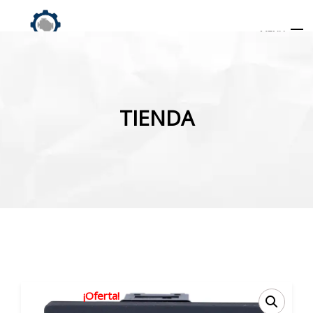
MENU
Búsqueda
de
TIENDA
productos
INICIO
TIENDA
MI CUENTA
¡Oferta!