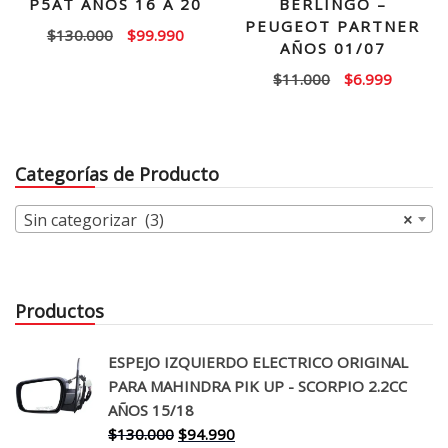
P5AT AÑOS 16 A 20
BERLINGO –
PEUGEOT PARTNER
El
El
$
130.000
$
99.990
AÑOS 01/07
precio
precio
El
El
$
11.000
$
6.999
original
actual
precio
precio
era:
es:
original
actual
$130.000.
$99.990.
era:
es:
Categorías de Producto
$11.000.
$6.999.
Sin categorizar (3)
×
Productos
ESPEJO IZQUIERDO ELECTRICO ORIGINAL
PARA MAHINDRA PIK UP - SCORPIO 2.2CC
AÑOS 15/18
El
El
$
130.000
$
94.990