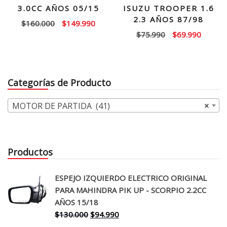
3.0CC AÑOS 05/15
ISUZU TROOPER 1.6
2.3 AÑOS 87/98
El
El
$
160.000
$
149.990
El
El
$
75.990
$
69.990
precio
precio
precio
precio
original
actual
original
actual
era:
es:
era:
es:
$160.000.
$149.990.
Categorías de Producto
$75.990.
$69.99
MOTOR DE PARTIDA (41)
×
Productos
ESPEJO IZQUIERDO ELECTRICO ORIGINAL
PARA MAHINDRA PIK UP - SCORPIO 2.2CC
AÑOS 15/18
El
El
$
130.000
$
94.990
precio
precio