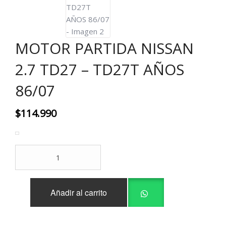
MOTOR PARTIDA NISSAN
2.7 TD27 – TD27T AÑOS
86/07
$
114.990
MOTOR
PARTIDA
NISSAN
2.7
Añadir al carrito
TD27
-
TD27T
AÑOS