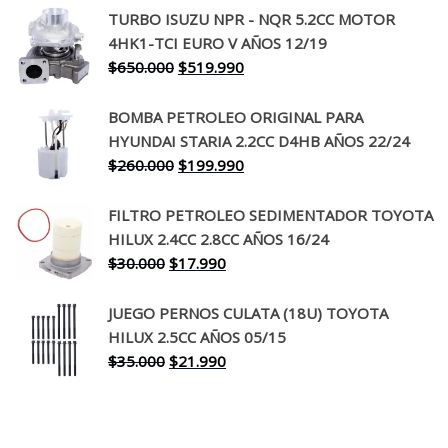
TURBO ISUZU NPR - NQR 5.2CC MOTOR
original
actual
4HK1-TCI EURO V AÑOS 12/19
era:
es:
El
El
$
650.000
$
519.990
$130.000.
$94.990.
precio
precio
original
actual
BOMBA PETROLEO ORIGINAL PARA
era:
es:
HYUNDAI STARIA 2.2CC D4HB AÑOS 22/24
$650.000.
$519.990.
El
El
$
260.000
$
199.990
precio
precio
original
actual
FILTRO PETROLEO SEDIMENTADOR TOYOTA
era:
es:
HILUX 2.4CC 2.8CC AÑOS 16/24
$260.000.
$199.990.
El
El
$
30.000
$
17.990
precio
precio
original
actual
JUEGO PERNOS CULATA (18U) TOYOTA
era:
es:
HILUX 2.5CC AÑOS 05/15
$30.000.
$17.990.
El
El
$
35.000
$
21.990
precio
precio
original
actual
era:
es: