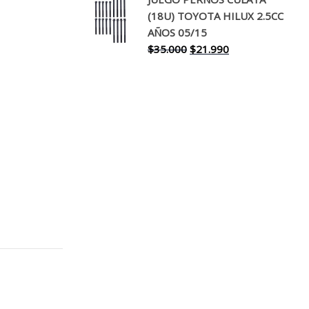
original
actual
(18U) TOYOTA HILUX 2.5CC
era:
es:
AÑOS 05/15
$30.000.
$17.990.
El
El
$
35.000
$
21.990
precio
precio
original
actual
era:
es:
$35.000.
$21.990.