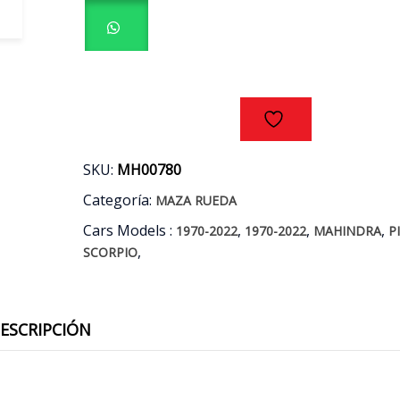
MAHINDRA
PIK
UP
-
SCORPIO
4X2
AÑOS
08/17
cantidad
SKU:
MH00780
Categoría:
MAZA RUEDA
Cars Models :
,
,
,
1970-2022
1970-2022
MAHINDRA
P
,
SCORPIO
ESCRIPCIÓN