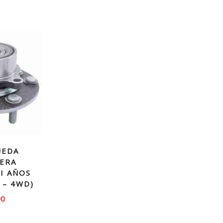
UEDA
ERA
I AÑOS
 – 4WD)
90