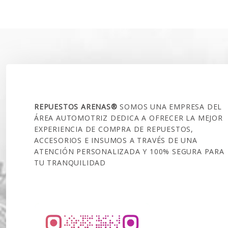
original
actual
era:
es:
$100.000.
$89.990.
SOBRE NOSOTROS
REPUESTOS ARENAS®
SOMOS UNA EMPRESA DEL
ÁREA AUTOMOTRIZ DEDICA A OFRECER LA MEJOR
EXPERIENCIA DE COMPRA DE REPUESTOS,
ACCESORIOS E INSUMOS A TRAVÉS DE UNA
ATENCIÓN PERSONALIZADA Y 100% SEGURA PARA
TU TRANQUILIDAD