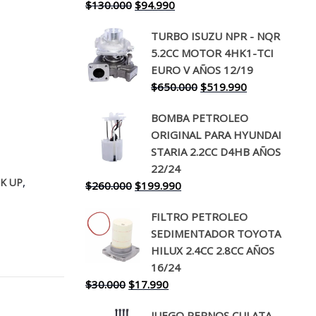
El
El
$
130.000
$
94.990
precio
precio
TURBO ISUZU NPR - NQR
original
actual
5.2CC MOTOR 4HK1-TCI
era:
es:
EURO V AÑOS 12/19
$130.000.
$94.990.
El
El
$
650.000
$
519.990
precio
precio
BOMBA PETROLEO
original
actual
ORIGINAL PARA HYUNDAI
era:
es:
STARIA 2.2CC D4HB AÑOS
$650.000.
$519.990.
22/24
,
IK UP
El
El
$
260.000
$
199.990
precio
precio
FILTRO PETROLEO
original
actual
SEDIMENTADOR TOYOTA
era:
es:
HILUX 2.4CC 2.8CC AÑOS
$260.000.
$199.990.
16/24
El
El
$
30.000
$
17.990
precio
precio
JUEGO PERNOS CULATA