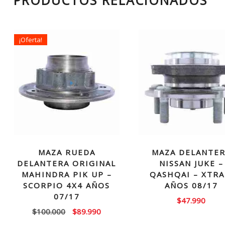
PRODUCTOS RELACIONADOS
¡Oferta!
MAZA RUEDA
MAZA DELANTE
DELANTERA ORIGINAL
NISSAN JUKE –
MAHINDRA PIK UP –
QASHQAI – XTRA
SCORPIO 4X4 AÑOS
AÑOS 08/17
07/17
$
47.990
El
El
$
100.000
$
89.990
precio
precio