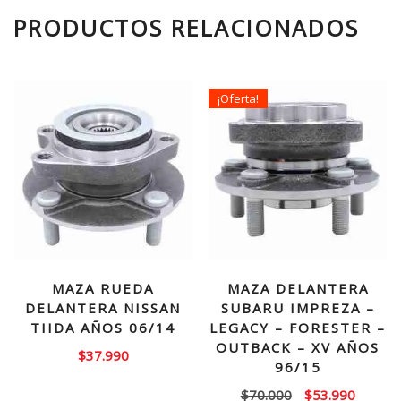
PRODUCTOS RELACIONADOS
¡Oferta!
MAZA RUEDA
MAZA DELANTERA
DELANTERA NISSAN
SUBARU IMPREZA –
TIIDA AÑOS 06/14
LEGACY – FORESTER –
OUTBACK – XV AÑOS
$
37.990
96/15
El
El
$
70.000
$
53.990