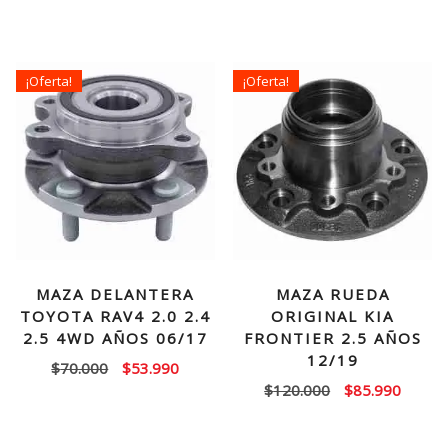
precio
precio
original
actual
era:
es:
¡Oferta!
¡Oferta!
$70.000.
$53.99
MAZA DELANTERA
MAZA RUEDA
TOYOTA RAV4 2.0 2.4
ORIGINAL KIA
2.5 4WD AÑOS 06/17
FRONTIER 2.5 AÑOS
12/19
El
El
$
70.000
$
53.990
El
El
$
120.000
$
85.990
precio
precio
precio
precio
original
actual
original
actual
era:
es: