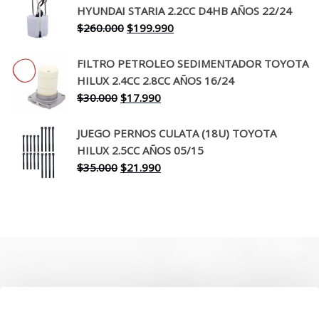
era:
es:
HYUNDAI STARIA 2.2CC D4HB AÑOS 22/24
$650.000.
$519.990.
El
El
$
260.000
$
199.990
precio
precio
original
actual
FILTRO PETROLEO SEDIMENTADOR TOYOTA
era:
es:
HILUX 2.4CC 2.8CC AÑOS 16/24
$260.000.
$199.990.
El
El
$
30.000
$
17.990
precio
precio
original
actual
JUEGO PERNOS CULATA (18U) TOYOTA
era:
es:
HILUX 2.5CC AÑOS 05/15
$30.000.
$17.990.
El
El
$
35.000
$
21.990
precio
precio
original
actual
era:
es:
$35.000.
$21.990.
SOBRE NOSOTROS