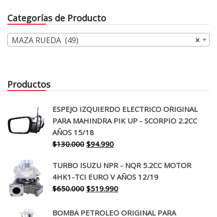
era:
es:
$70.000.
$53.990.
Categorías de Producto
$120.000.
$85.99
MAZA RUEDA (49)
×
Productos
ESPEJO IZQUIERDO ELECTRICO ORIGINAL
PARA MAHINDRA PIK UP - SCORPIO 2.2CC
AÑOS 15/18
El
El
$
130.000
$
94.990
precio
precio
TURBO ISUZU NPR - NQR 5.2CC MOTOR
original
actual
4HK1-TCI EURO V AÑOS 12/19
era:
es:
El
El
$
650.000
$
519.990
$130.000.
$94.990.
precio
precio
original
actual
BOMBA PETROLEO ORIGINAL PARA