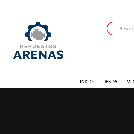
Búsqueda
de
productos
INICIO
TIENDA
MI 