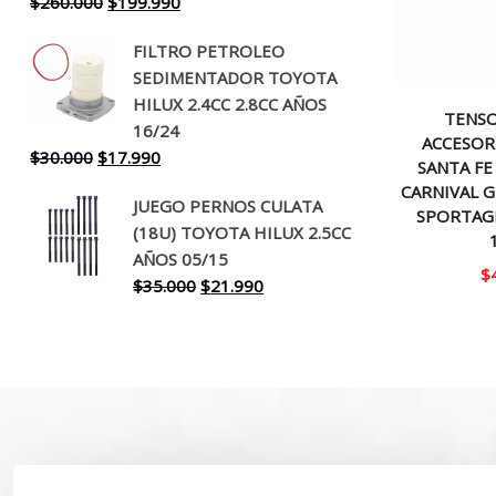
El
El
$
260.000
$
199.990
precio
precio
FILTRO PETROLEO
original
actual
SEDIMENTADOR TOYOTA
era:
es:
HILUX 2.4CC 2.8CC AÑOS
$260.000.
$199.990.
TENS
16/24
ACCESOR
El
El
$
30.000
$
17.990
SANTA FE
precio
precio
CARNIVAL 
JUEGO PERNOS CULATA
original
actual
SPORTAGE
(18U) TOYOTA HILUX 2.5CC
era:
es:
AÑOS 05/15
$30.000.
$17.990.
$
El
El
$
35.000
$
21.990
precio
precio
original
actual
era:
es:
$35.000.
$21.990.