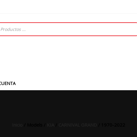
CUENTA
Inicio
/ Models /
KIA
/
CARNIVAL GRAND
/ 1970-2022