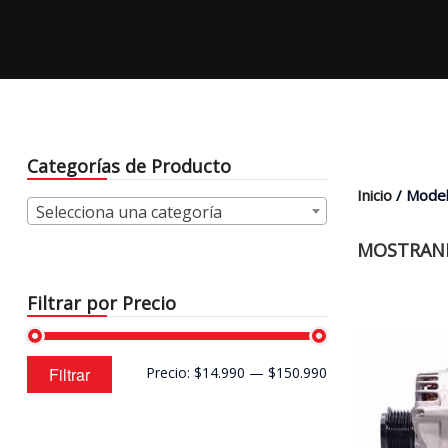
Categorías de Producto
Inicio
/ Model
Selecciona una categoría
MOSTRAND
Filtrar por Precio
Precio
Precio
Filtrar
Precio:
$14.990
—
$150.990
mínimo
máximo