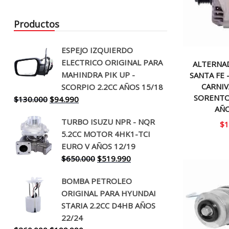
Productos
ESPEJO IZQUIERDO
ELECTRICO ORIGINAL PARA
ALTERNA
MAHINDRA PIK UP -
SANTA FE 
CARNIV
SCORPIO 2.2CC AÑOS 15/18
SORENTO
El
El
$
130.000
$
94.990
AÑO
precio
precio
TURBO ISUZU NPR - NQR
original
actual
$
1
5.2CC MOTOR 4HK1-TCI
era:
es:
EURO V AÑOS 12/19
$130.000.
$94.990.
El
El
$
650.000
$
519.990
precio
precio
BOMBA PETROLEO
original
actual
ORIGINAL PARA HYUNDAI
era:
es:
STARIA 2.2CC D4HB AÑOS
$650.000.
$519.990.
22/24