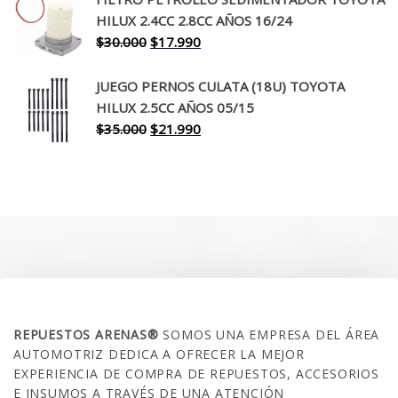
era:
es:
HILUX 2.4CC 2.8CC AÑOS 16/24
$260.000.
$199.990.
El
El
$
30.000
$
17.990
precio
precio
original
actual
JUEGO PERNOS CULATA (18U) TOYOTA
era:
es:
HILUX 2.5CC AÑOS 05/15
$30.000.
$17.990.
El
El
$
35.000
$
21.990
precio
precio
original
actual
era:
es:
$35.000.
$21.990.
SOBRE NOSOTROS
REPUESTOS ARENAS®
SOMOS UNA EMPRESA DEL ÁREA
AUTOMOTRIZ DEDICA A OFRECER LA MEJOR
EXPERIENCIA DE COMPRA DE REPUESTOS, ACCESORIOS
E INSUMOS A TRAVÉS DE UNA ATENCIÓN