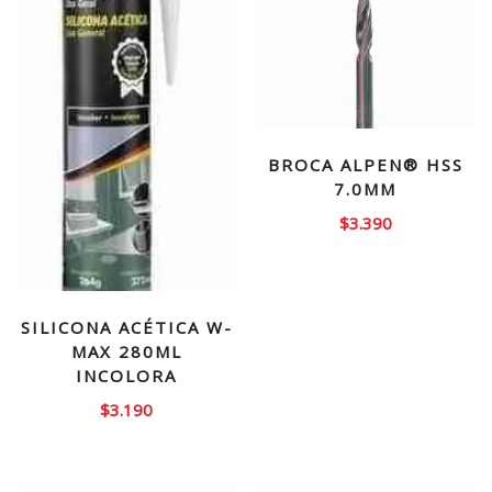
BROCA ALPEN® HSS
7.0MM
$
3.390
SILICONA ACÉTICA W-
MAX 280ML
INCOLORA
$
3.190