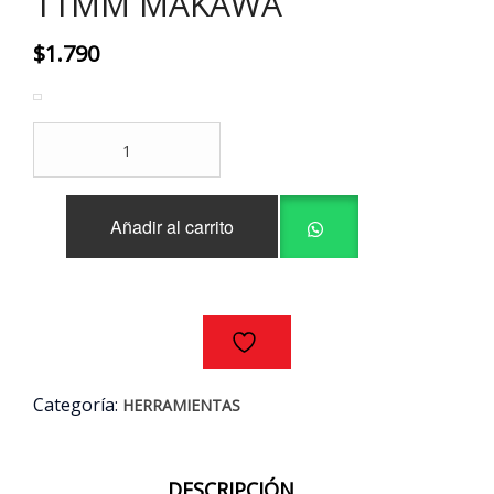
11MM MAKAWA
$
1.790
LLAVE
PUNTA-
CORONA
11MM
Añadir al carrito
MAKAWA
cantidad
Categoría:
HERRAMIENTAS
DESCRIPCIÓN