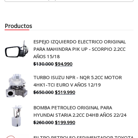
Productos
ESPEJO IZQUIERDO ELECTRICO ORIGINAL
PARA MAHINDRA PIK UP - SCORPIO 2.2CC
AÑOS 15/18
El
El
$
130.000
$
94.990
precio
precio
TURBO ISUZU NPR - NQR 5.2CC MOTOR
original
actual
4HK1-TCI EURO V AÑOS 12/19
era:
es:
El
El
$
650.000
$
519.990
$130.000.
$94.990.
precio
precio
original
actual
BOMBA PETROLEO ORIGINAL PARA
era:
es:
HYUNDAI STARIA 2.2CC D4HB AÑOS 22/24
$650.000.
$519.990.
El
El
$
260.000
$
199.990
precio
precio
original
actual
FILTRO PETROLEO SEDIMENTADOR TOYOTA