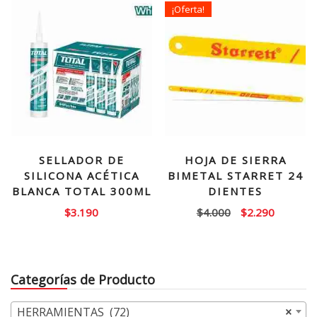
¡Oferta!
SELLADOR DE
HOJA DE SIERRA
SILICONA ACÉTICA
BIMETAL STARRET 24
BLANCA TOTAL 300ML
DIENTES
El
El
$
3.190
$
4.000
$
2.290
precio
precio
original
actual
era:
es:
Categorías de Producto
$4.000.
$2.290.
HERRAMIENTAS (72)
×