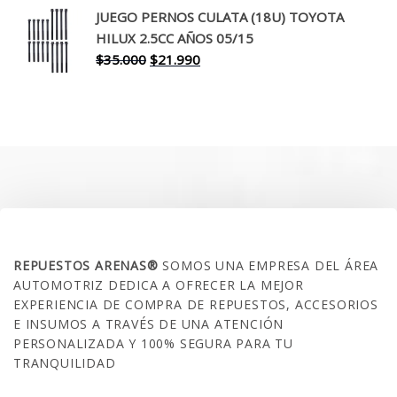
original
actual
JUEGO PERNOS CULATA (18U) TOYOTA
era:
es:
HILUX 2.5CC AÑOS 05/15
$30.000.
$17.990.
El
El
$
35.000
$
21.990
precio
precio
original
actual
era:
es:
$35.000.
$21.990.
SOBRE NOSOTROS
REPUESTOS ARENAS®
SOMOS UNA EMPRESA DEL ÁREA
AUTOMOTRIZ DEDICA A OFRECER LA MEJOR
EXPERIENCIA DE COMPRA DE REPUESTOS, ACCESORIOS
E INSUMOS A TRAVÉS DE UNA ATENCIÓN
PERSONALIZADA Y 100% SEGURA PARA TU
TRANQUILIDAD