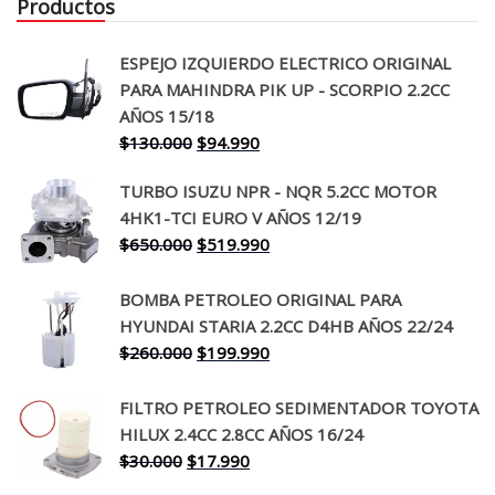
Productos
ESPEJO IZQUIERDO ELECTRICO ORIGINAL
PARA MAHINDRA PIK UP - SCORPIO 2.2CC
AÑOS 15/18
El
El
$
130.000
$
94.990
precio
precio
TURBO ISUZU NPR - NQR 5.2CC MOTOR
original
actual
4HK1-TCI EURO V AÑOS 12/19
era:
es:
El
El
$
650.000
$
519.990
$130.000.
$94.990.
precio
precio
original
actual
BOMBA PETROLEO ORIGINAL PARA
era:
es:
HYUNDAI STARIA 2.2CC D4HB AÑOS 22/24
$650.000.
$519.990.
El
El
$
260.000
$
199.990
precio
precio
original
actual
FILTRO PETROLEO SEDIMENTADOR TOYOTA
era:
es:
HILUX 2.4CC 2.8CC AÑOS 16/24
$260.000.
$199.990.
El
El
$
30.000
$
17.990
precio
precio