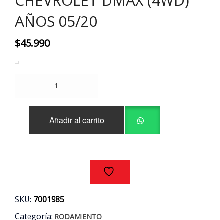
CHEVROLET DMAX (4WD)
AÑOS 05/20
$
45.990
RODAMIENTO
RUEDA
DELANTERA
(JUEGO)
Añadir al carrito
CHEVROLET
DMAX
(4WD)
AÑOS
05/20
cantidad
SKU:
7001985
Categoría:
RODAMIENTO