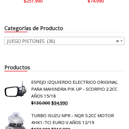
$
251.990
$
74.990
Categorías de Producto
JUEGO PISTONES (36)
×
Productos
ESPEJO IZQUIERDO ELECTRICO ORIGINAL
PARA MAHINDRA PIK UP - SCORPIO 2.2CC
AÑOS 15/18
El
El
$
130.000
$
94.990
precio
precio
TURBO ISUZU NPR - NQR 5.2CC MOTOR
original
actual
4HK1-TCI EURO V AÑOS 12/19
era:
es: