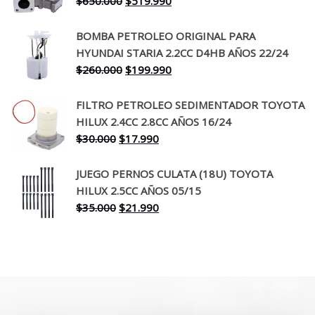
El
El
$
650.000
$
519.990
$130.000.
$94.990.
precio
precio
original
actual
BOMBA PETROLEO ORIGINAL PARA
era:
es:
HYUNDAI STARIA 2.2CC D4HB AÑOS 22/24
$650.000.
$519.990.
El
El
$
260.000
$
199.990
precio
precio
original
actual
FILTRO PETROLEO SEDIMENTADOR TOYOTA
era:
es:
HILUX 2.4CC 2.8CC AÑOS 16/24
$260.000.
$199.990.
El
El
$
30.000
$
17.990
precio
precio
original
actual
JUEGO PERNOS CULATA (18U) TOYOTA
era:
es:
HILUX 2.5CC AÑOS 05/15
$30.000.
$17.990.
El
El
$
35.000
$
21.990
precio
precio
original
actual
era:
es:
$35.000.
$21.990.