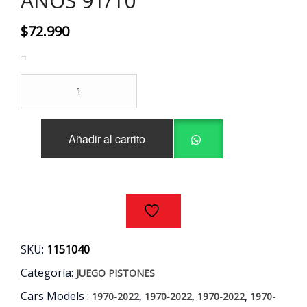
AÑOS 91/10
$
72.990
JUEGO
PISTONES
STD
CHEVROLET
Añadir al carrito
-
DAEWOO
1.6
AÑOS
91/10
cantidad
SKU:
1151040
Categoría:
JUEGO PISTONES
Cars Models :
,
,
,
1970-2022
1970-2022
1970-2022
1970-