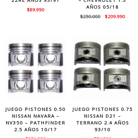
22RE AÑOS 93/97
– CHEVROLET 1.3
AÑOS 05/18
$
89.990
El
El
$
250.000
$
209.990
precio
precio
original
actual
era:
es:
$250.000.
$209.
JUEGO PISTONES 0.50
JUEGO PISTONES 0.75
NISSAN NAVARA –
NISSAN D21 –
NV350 – PATHFINDER
TERRANO 2.4 AÑOS
2.5 AÑOS 10/17
93/10